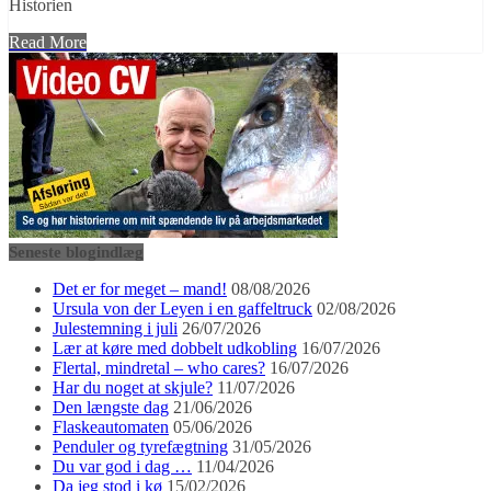
Historien
Read More
Seneste blogindlæg
Det er for meget – mand!
08/08/2026
Ursula von der Leyen i en gaffeltruck
02/08/2026
Julestemning i juli
26/07/2026
Lær at køre med dobbelt udkobling
16/07/2026
Flertal, mindretal – who cares?
16/07/2026
Har du noget at skjule?
11/07/2026
Den længste dag
21/06/2026
Flaskeautomaten
05/06/2026
Penduler og tyrefægtning
31/05/2026
Du var god i dag …
11/04/2026
Da jeg stod i kø
15/02/2026