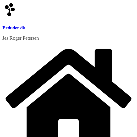
Skip
to
content
Erduder.dk
Jes Roger Petersen