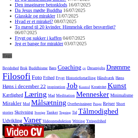
Den imaginære betonklods
16/07/2025
Da Jesus mødte Buddha
16/07/2025
Glasskår og mirakler
11/07/2025
Hvad er et mirakel?
08/07/2025
To mænd til 20 kvinder. Himmelsk eller besværligt?
06/07/2025
Frygt og sukker i kaffen
04/07/2025
Jeg er bange for mirakler
03/07/2025
Tags
Drømme
Coaching
Buddhisme
Bevidsthed
Brok
Børn
Dreamjobs
cv
Filosofi
Foto
Frihed
Høns
Frygt
Historiefortælling
Håndværk
Job
Kunst
Høns i december 22
inspiration
Kreativitet
Kontrol
Læring
Mennesker
Kærlighed
Minimalisme
Meditation
Mad
Målsætning
Mirakler
Rejser
Short
Mod
Overbevisninger
Penge
Tålmodighed
Skrivning
stories
Tanker
Tid
Sverige
Tegning
Vaner
Udvikling
Videoproduktion
Writing
Ytringsfrihed