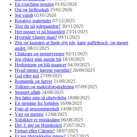
En coaching session
01/02/2026
Ost og fællesskab
25/01/2026
Jeg vandt
02/01/2026
Kreative materialer
07/12/2025
Tror du på julemanden?
30/11/2025
Her passer vi på hinanden
23/11/2025
Hvornår vågner man?
09/11/2025
Zen og kunsten at finde nyt job, køre gaffeltruck, og meget
andet.
08/11/2025
Chakraer og pennevenner
02/11/2025
Jeg elsker min gamle bil
18/10/2025
Hedonisme og blå nuancer
04/10/2025
Hvad mener køerne egentlig?
28/09/2025
Gul eller gul
27/09/2025
Romantik og farver
21/09/2025
Tolkien og makrofotografering
07/09/2025
Stoppet afløb
24/08/2025
Jeg føler mig så ubetydelig
18/08/2025
En stemme fra fortiden
16/08/2025
Foto af sensommerduft
14/08/2025
Vær en mentor
12/08/2025
Solsikker er mirakuløse
06/08/2025
Det 3. øje og Hundested
25/07/2025
Ferrari eller Citroen?
18/07/2025
Er jeg tilstrækkelig intens?
17/07/2025