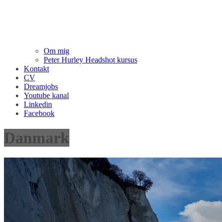
Om mig
Peter Hurley Headshot kursus
Kontakt
CV
Dreamjobs
Youtube kanal
Linkedin
Facebook
Danmark