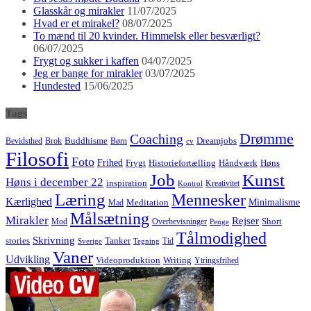
Glasskår og mirakler
11/07/2025
Hvad er et mirakel?
08/07/2025
To mænd til 20 kvinder. Himmelsk eller besværligt?
06/07/2025
Frygt og sukker i kaffen
04/07/2025
Jeg er bange for mirakler
03/07/2025
Hundested
15/06/2025
Tags
Drømme
Coaching
Buddhisme
Bevidsthed
Brok
Børn
Dreamjobs
cv
Filosofi
Foto
Frihed
Høns
Frygt
Historiefortælling
Håndværk
Job
Kunst
Høns i december 22
inspiration
Kreativitet
Kontrol
Læring
Mennesker
Kærlighed
Minimalisme
Meditation
Mad
Målsætning
Mirakler
Rejser
Short
Mod
Overbevisninger
Penge
Tålmodighed
Skrivning
stories
Tanker
Tid
Sverige
Tegning
Vaner
Udvikling
Videoproduktion
Writing
Ytringsfrihed