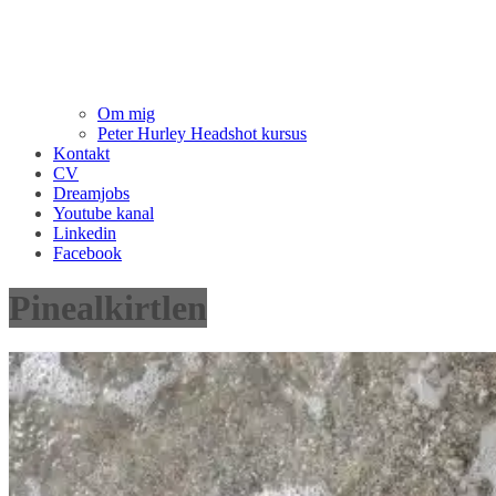
Om mig
Peter Hurley Headshot kursus
Kontakt
CV
Dreamjobs
Youtube kanal
Linkedin
Facebook
Pinealkirtlen