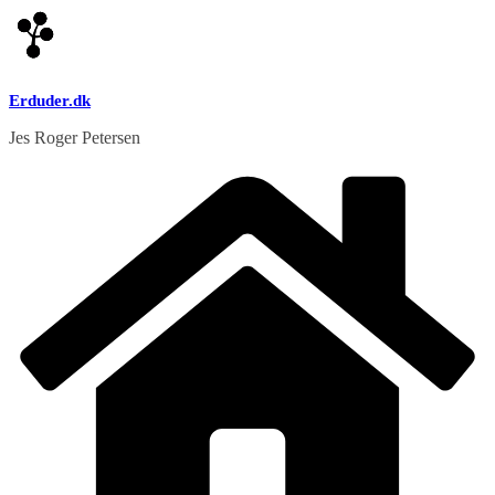
Skip
to
content
Erduder.dk
Jes Roger Petersen