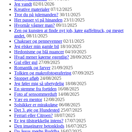
Jeg vandt
02/01/2026
Kreative materialer
07/12/2025
Tror du på julemanden?
30/11/2025
Her passer vi på hinanden
23/11/2025
Hvornår vågner man?
09/11/2025
Zen og kunsten at finde nyt job, køre gaffeltruck, og meget
andet.
08/11/2025
Chakraer og pennevenner
02/11/2025
Jeg elsker min gamle bil
18/10/2025
Hedonisme og blå nuancer
04/10/2025
Hvad mener køerne egentlig?
28/09/2025
Gul eller gul
27/09/2025
Romantik og farver
21/09/2025
Tolkien og makrofotografering
07/09/2025
Stoppet afløb
24/08/2025
Jeg føler mig så ubetydelig
18/08/2025
En stemme fra fortiden
16/08/2025
Foto af sensommerduft
14/08/2025
Vær en mentor
12/08/2025
Solsikker er mirakuløse
06/08/2025
Det 3. øje og Hundested
25/07/2025
Ferrari eller Citroen?
18/07/2025
Er jeg tilstrækkelig intens?
17/07/2025
Den imaginære betonklods
16/07/2025
Da Jesus mødte Buddha
16/07/2025