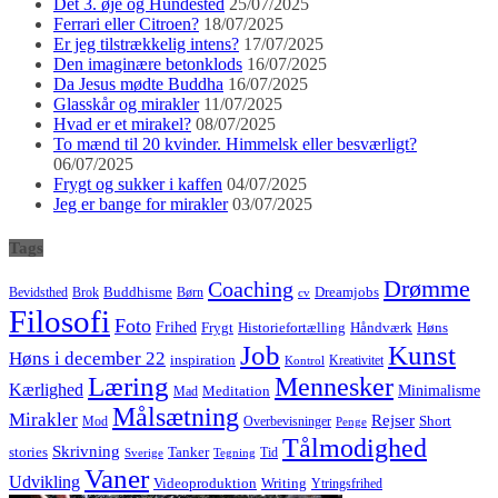
Det 3. øje og Hundested
25/07/2025
Ferrari eller Citroen?
18/07/2025
Er jeg tilstrækkelig intens?
17/07/2025
Den imaginære betonklods
16/07/2025
Da Jesus mødte Buddha
16/07/2025
Glasskår og mirakler
11/07/2025
Hvad er et mirakel?
08/07/2025
To mænd til 20 kvinder. Himmelsk eller besværligt?
06/07/2025
Frygt og sukker i kaffen
04/07/2025
Jeg er bange for mirakler
03/07/2025
Tags
Drømme
Coaching
Buddhisme
Bevidsthed
Brok
Børn
Dreamjobs
cv
Filosofi
Foto
Frihed
Høns
Frygt
Historiefortælling
Håndværk
Job
Kunst
Høns i december 22
inspiration
Kreativitet
Kontrol
Læring
Mennesker
Kærlighed
Minimalisme
Meditation
Mad
Målsætning
Mirakler
Rejser
Short
Mod
Overbevisninger
Penge
Tålmodighed
Skrivning
stories
Tanker
Tid
Sverige
Tegning
Vaner
Udvikling
Videoproduktion
Writing
Ytringsfrihed