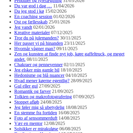
Penduler og tyrefægtning
31/05/2026
Du var god i dag …
11/04/2026
Da jeg stod i kø
15/02/2026
En coaching session
01/02/2026
Ost og fællesskab
25/01/2026
Jeg vandt
02/01/2026
Kreative materialer
07/12/2025
Tror du på julemanden?
30/11/2025
Her passer vi på hinanden
23/11/2025
Hvornår vågner man?
09/11/2025
Zen og kunsten at finde nyt job, køre gaffeltruck, og meget
andet.
08/11/2025
Chakraer og pennevenner
02/11/2025
Jeg elsker min gamle bil
18/10/2025
Hedonisme og blå nuancer
04/10/2025
Hvad mener køerne egentlig?
28/09/2025
Gul eller gul
27/09/2025
Romantik og farver
21/09/2025
Tolkien og makrofotografering
07/09/2025
Stoppet afløb
24/08/2025
Jeg føler mig så ubetydelig
18/08/2025
En stemme fra fortiden
16/08/2025
Foto af sensommerduft
14/08/2025
Vær en mentor
12/08/2025
Solsikker er mirakuløse
06/08/2025