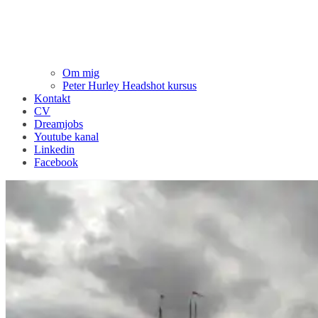
Om mig
Peter Hurley Headshot kursus
Kontakt
CV
Dreamjobs
Youtube kanal
Linkedin
Facebook