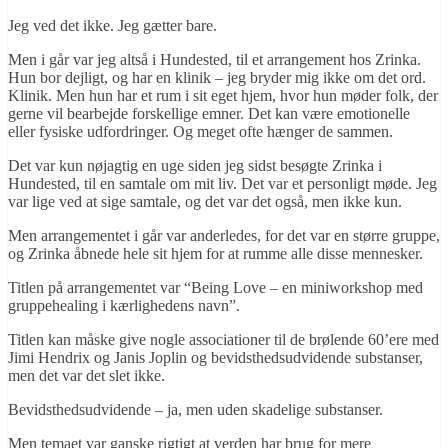
Jeg ved det ikke. Jeg gætter bare.
Men i går var jeg altså i Hundested, til et arrangement hos Zrinka.
Hun bor dejligt, og har en klinik – jeg bryder mig ikke om det ord.
Klinik. Men hun har et rum i sit eget hjem, hvor hun møder folk, der
gerne vil bearbejde forskellige emner. Det kan være emotionelle
eller fysiske udfordringer. Og meget ofte hænger de sammen.
Det var kun nøjagtig en uge siden jeg sidst besøgte Zrinka i
Hundested, til en samtale om mit liv. Det var et personligt møde. Jeg
var lige ved at sige samtale, og det var det også, men ikke kun.
Men arrangementet i går var anderledes, for det var en større gruppe,
og Zrinka åbnede hele sit hjem for at rumme alle disse mennesker.
Titlen på arrangementet var “Being Love – en miniworkshop med
gruppehealing i kærlighedens navn”.
Titlen kan måske give nogle associationer til de brølende 60’ere med
Jimi Hendrix og Janis Joplin og bevidsthedsudvidende substanser,
men det var det slet ikke.
Bevidsthedsudvidende – ja, men uden skadelige substanser.
Men temaet var ganske rigtigt at verden har brug for mere