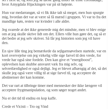
hvor Amygdala Hijackingen var på sit højeste.
Hun var medarrangør, så vi fik ikke talt så meget, men hun spurgte
mig, hvordan det var at være så få mænd i gruppen. Vi var to fra det
mandlige køn, resten var kvinder i alle aldre.
Jeg svarede at det ikke generede mig det mindste, men vi blev enige
om at jeg skulle skrive lidt om det. Ellers ville hun gøre det, og så er
det bedre at jeg selv skriver. Så får jeg historien som jeg vil have
den.
En sjov lille ting jeg bemærkede da sejlgarnsøvelsen startede, var en
kort overvejelse om jeg virkelig ville sige farvel til den vrede, for
vrede har også sine fordele. Den kan give et “energiboost”,
oplevelsen kan skubbe ansvaret væk fra mig selv, og
selvretfærdighed er også dejligt. Jeg er blevet afhængig af det, så det
skulle jeg også være villig til at sige farvel til, og acceptere de
abstinenser der kan komme.
Det var rart at tilbringe timer med mennesker der ikke længere vil
acceptere frygtmanipulation, og som søger noget andet.
Nu er det tid til endnu en kop kaffe.
Crede et Vicisti – Tro og Vind