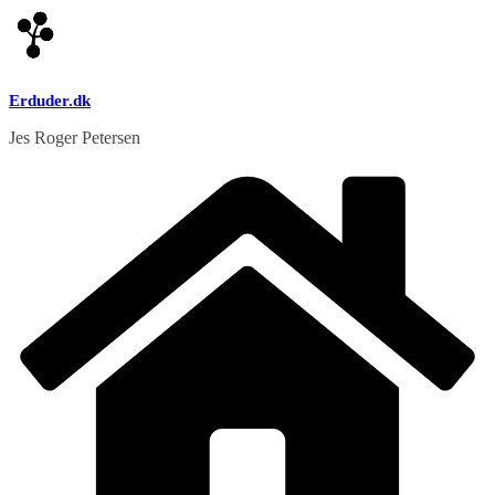
Skip
to
content
Erduder.dk
Jes Roger Petersen