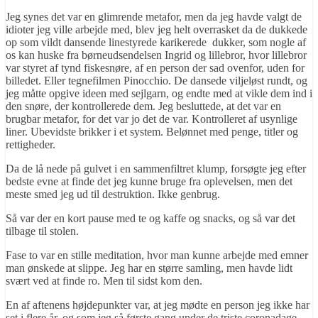
Jeg synes det var en glimrende metafor, men da jeg havde valgt de
idioter jeg ville arbejde med, blev jeg helt overrasket da de dukkede
op som vildt dansende linestyrede karikerede dukker, som nogle af
os kan huske fra børneudsendelsen Ingrid og lillebror, hvor lillebror
var styret af tynd fiskesnøre, af en person der sad ovenfor, uden for
billedet. Eller tegnefilmen Pinocchio. De dansede viljeløst rundt, og
jeg måtte opgive ideen med sejlgarn, og endte med at vikle dem ind i
den snøre, der kontrollerede dem. Jeg besluttede, at det var en
brugbar metafor, for det var jo det de var. Kontrolleret af usynlige
liner. Ubevidste brikker i et system. Belønnet med penge, titler og
rettigheder.
Da de lå nede på gulvet i en sammenfiltret klump, forsøgte jeg efter
bedste evne at finde det jeg kunne bruge fra oplevelsen, men det
meste smed jeg ud til destruktion. Ikke genbrug.
Så var der en kort pause med te og kaffe og snacks, og så var det
tilbage til stolen.
Fase to var en stille meditation, hvor man kunne arbejde med emner
man ønskede at slippe. Jeg har en større samling, men havde lidt
svært ved at finde ro. Men til sidst kom den.
En af aftenens højdepunkter var, at jeg mødte en person jeg ikke har
set i flere år, og som jeg så første gang under de triste coronadage,