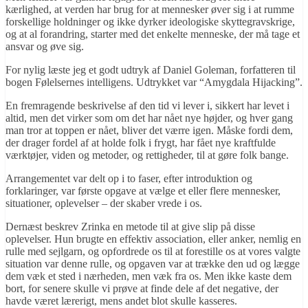
kærlighed, at verden har brug for at mennesker øver sig i at rumme
forskellige holdninger og ikke dyrker ideologiske skyttegravskrige,
og at al forandring, starter med det enkelte menneske, der må tage et
ansvar og øve sig.
For nylig læste jeg et godt udtryk af Daniel Goleman, forfatteren til
bogen Følelsernes intelligens. Udtrykket var “Amygdala Hijacking”.
En fremragende beskrivelse af den tid vi lever i, sikkert har levet i
altid, men det virker som om det har nået nye højder, og hver gang
man tror at toppen er nået, bliver det værre igen. Måske fordi dem,
der drager fordel af at holde folk i frygt, har fået nye kraftfulde
værktøjer, viden og metoder, og rettigheder, til at gøre folk bange.
Arrangementet var delt op i to faser, efter introduktion og
forklaringer, var første opgave at vælge et eller flere mennesker,
situationer, oplevelser – der skaber vrede i os.
Dernæst beskrev Zrinka en metode til at give slip på disse
oplevelser. Hun brugte en effektiv association, eller anker, nemlig en
rulle med sejlgarn, og opfordrede os til at forestille os at vores valgte
situation var denne rulle, og opgaven var at trække den ud og lægge
dem væk et sted i nærheden, men væk fra os. Men ikke kaste dem
bort, for senere skulle vi prøve at finde dele af det negative, der
havde været lærerigt, mens andet blot skulle kasseres.