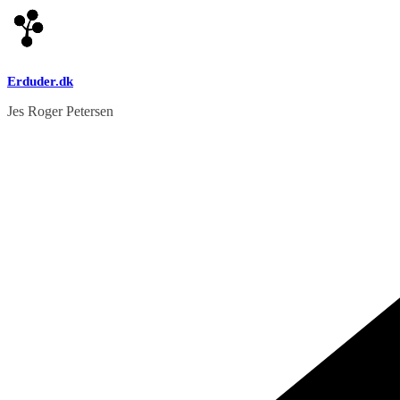
Skip
to
content
Erduder.dk
Jes Roger Petersen