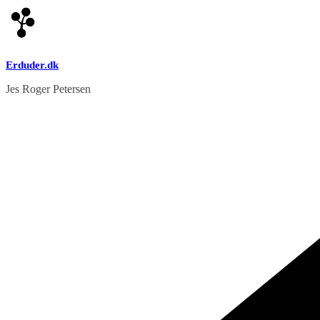
Skip
to
content
Erduder.dk
Jes Roger Petersen