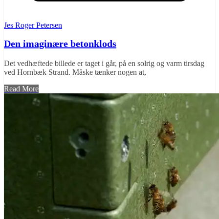
Jes Roger Petersen
Den imaginære betonklods
Det vedhæftede billede er taget i går, på en solrig og varm tirsdag
ved Hornbæk Strand. Måske tænker nogen at,
Read More