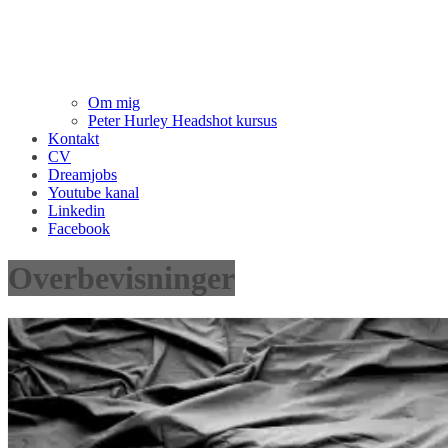
Om mig
Peter Hurley Headshot kursus
Kontakt
CV
Dreamjobs
Youtube kanal
Linkedin
Facebook
Overbevisninger