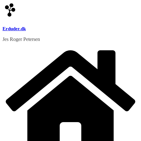
Skip
to
content
Erduder.dk
Jes Roger Petersen