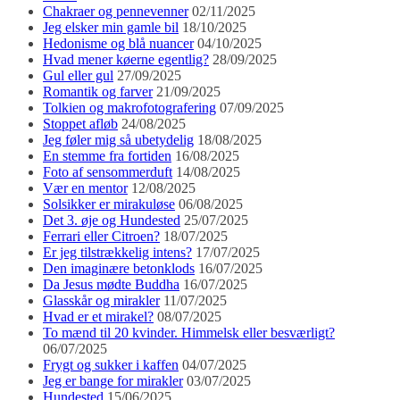
Chakraer og pennevenner
02/11/2025
Jeg elsker min gamle bil
18/10/2025
Hedonisme og blå nuancer
04/10/2025
Hvad mener køerne egentlig?
28/09/2025
Gul eller gul
27/09/2025
Romantik og farver
21/09/2025
Tolkien og makrofotografering
07/09/2025
Stoppet afløb
24/08/2025
Jeg føler mig så ubetydelig
18/08/2025
En stemme fra fortiden
16/08/2025
Foto af sensommerduft
14/08/2025
Vær en mentor
12/08/2025
Solsikker er mirakuløse
06/08/2025
Det 3. øje og Hundested
25/07/2025
Ferrari eller Citroen?
18/07/2025
Er jeg tilstrækkelig intens?
17/07/2025
Den imaginære betonklods
16/07/2025
Da Jesus mødte Buddha
16/07/2025
Glasskår og mirakler
11/07/2025
Hvad er et mirakel?
08/07/2025
To mænd til 20 kvinder. Himmelsk eller besværligt?
06/07/2025
Frygt og sukker i kaffen
04/07/2025
Jeg er bange for mirakler
03/07/2025
Hundested
15/06/2025