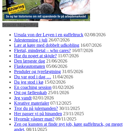
Seneste blogindlæg
Ursula von der Leyen i en gaffeltruck
02/08/2026
Julestemning i juli
26/07/2026
Lær at køre med dobbelt udkobling
16/07/2026
Flertal, mindretal – who cares?
16/07/2026
Har du noget at skjule?
11/07/2026
Den længste dag
21/06/2026
Flaskeautomaten
05/06/2026
Penduler og tyrefægtning
31/05/2026
Du var god i dag …
11/04/2026
Da jeg stod i kø
15/02/2026
En coaching session
01/02/2026
Ost og fællesskab
25/01/2026
Jeg vandt
02/01/2026
Kreative materialer
07/12/2025
Tror du på julemanden?
30/11/2025
Her passer vi på hinanden
23/11/2025
Hvornår vågner man?
09/11/2025
Zen og kunsten at finde nyt job, køre gaffeltruck, og meget
andet.
08/11/2025