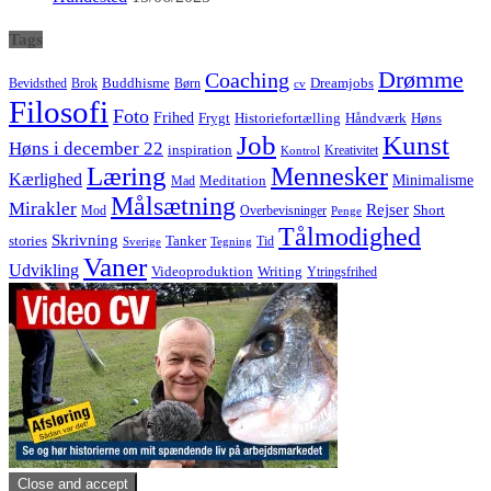
Tags
Drømme
Coaching
Buddhisme
Bevidsthed
Brok
Børn
Dreamjobs
cv
Filosofi
Foto
Frihed
Høns
Frygt
Historiefortælling
Håndværk
Job
Kunst
Høns i december 22
inspiration
Kreativitet
Kontrol
Læring
Mennesker
Kærlighed
Minimalisme
Meditation
Mad
Målsætning
Mirakler
Rejser
Short
Mod
Overbevisninger
Penge
Tålmodighed
Skrivning
stories
Tanker
Tid
Sverige
Tegning
Vaner
Udvikling
Videoproduktion
Writing
Ytringsfrihed