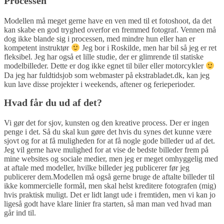
Processen
Modellen må meget gerne have en ven med til et fotoshoot, da det
kan skabe en god tryghed overfor en fremmed fotograf. Vennen må
dog ikke blande sig i processen, med mindre hun eller han er
kompetent instruktør
Jeg bor i Roskilde, men har bil så jeg er ret
fleksibel. Jeg har også et lille studie, der er glimrende til statiske
modelbilleder. Dette er dog ikke egnet til biler eller motorcykler
Da jeg har fuldtidsjob som webmaster på ekstrabladet.dk, kan jeg
kun lave disse projekter i weekends, aftener og ferieperioder.
Hvad får du ud af det?
Vi gør det for sjov, kunsten og den kreative process. Der er ingen
penge i det. Så du skal kun gøre det hvis du synes det kunne være
sjovt og for at få muligheden for at få nogle gode billeder ud af det.
Jeg vil gerne have mulighed for at vise de bedste billeder frem på
mine websites og sociale medier, men jeg er meget omhyggelig med
at aftale med modeller, hvilke billeder jeg publicerer før jeg
publicerer dem.Modellen må også gerne bruge de aftalte billeder til
ikke kommercielle formål, men skal helst kreditere fotografen (mig)
hvis praktisk muligt. Det er lidt langt ude i fremtiden, men vi kan jo
ligeså godt have klare linier fra starten, så man man ved hvad man
går ind til.