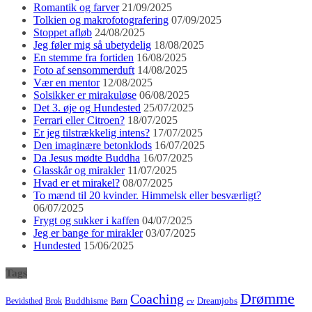
Romantik og farver
21/09/2025
Tolkien og makrofotografering
07/09/2025
Stoppet afløb
24/08/2025
Jeg føler mig så ubetydelig
18/08/2025
En stemme fra fortiden
16/08/2025
Foto af sensommerduft
14/08/2025
Vær en mentor
12/08/2025
Solsikker er mirakuløse
06/08/2025
Det 3. øje og Hundested
25/07/2025
Ferrari eller Citroen?
18/07/2025
Er jeg tilstrækkelig intens?
17/07/2025
Den imaginære betonklods
16/07/2025
Da Jesus mødte Buddha
16/07/2025
Glasskår og mirakler
11/07/2025
Hvad er et mirakel?
08/07/2025
To mænd til 20 kvinder. Himmelsk eller besværligt?
06/07/2025
Frygt og sukker i kaffen
04/07/2025
Jeg er bange for mirakler
03/07/2025
Hundested
15/06/2025
Tags
Drømme
Coaching
Buddhisme
Bevidsthed
Brok
Børn
Dreamjobs
cv