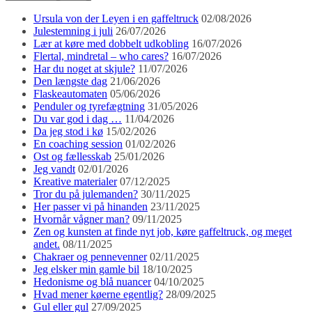
Ursula von der Leyen i en gaffeltruck
02/08/2026
Julestemning i juli
26/07/2026
Lær at køre med dobbelt udkobling
16/07/2026
Flertal, mindretal – who cares?
16/07/2026
Har du noget at skjule?
11/07/2026
Den længste dag
21/06/2026
Flaskeautomaten
05/06/2026
Penduler og tyrefægtning
31/05/2026
Du var god i dag …
11/04/2026
Da jeg stod i kø
15/02/2026
En coaching session
01/02/2026
Ost og fællesskab
25/01/2026
Jeg vandt
02/01/2026
Kreative materialer
07/12/2025
Tror du på julemanden?
30/11/2025
Her passer vi på hinanden
23/11/2025
Hvornår vågner man?
09/11/2025
Zen og kunsten at finde nyt job, køre gaffeltruck, og meget
andet.
08/11/2025
Chakraer og pennevenner
02/11/2025
Jeg elsker min gamle bil
18/10/2025
Hedonisme og blå nuancer
04/10/2025
Hvad mener køerne egentlig?
28/09/2025
Gul eller gul
27/09/2025