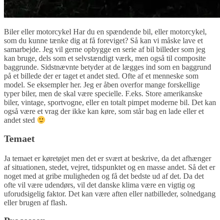
Biler eller motorcykel Har du en spændende bil, eller motorcykel,
som du kunne tænke dig at få foreviget? Så kan vi måske lave et
samarbejde. Jeg vil gerne opbygge en serie af bil billeder som jeg
kan bruge, dels som et selvstændigt værk, men også til composite
baggrunde. Sidstnævnte betyder at de lægges ind som en baggrund
på et billede der er taget et andet sted. Ofte af et menneske som
model. Se eksempler her. Jeg er åben overfor mange forskellige
typer biler, men de skal være specielle. F.eks. Store amerikanske
biler, vintage, sportvogne, eller en totalt pimpet moderne bil. Det kan
også være et vrag der ikke kan køre, som står bag en lade eller et
andet sted
Temaet
Ja temaet er køretøjet men det er svært at beskrive, da det afhænger
af situationen, stedet, vejret, tidspunktet og en masse andet. Så det er
noget med at gribe muligheden og få det bedste ud af det. Da det
ofte vil være udendørs, vil det danske klima være en vigtig og
uforudsigelig faktor. Det kan være aften eller natbilleder, solnedgang
eller brugen af flash.