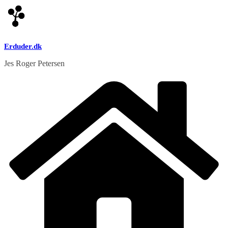
Skip
to
content
Erduder.dk
Jes Roger Petersen