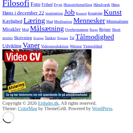
Filosofi
Foto
Frihed
Høns
Frygt
Historiefortælling
Håndværk
Job
Kunst
Høns i december 22
inspiration
Kreativitet
Kontrol
Læring
Mennesker
Kærlighed
Minimalisme
Meditation
Mad
Målsætning
Mirakler
Rejser
Short
Mod
Overbevisninger
Penge
Tålmodighed
Skrivning
stories
Tanker
Tid
Sverige
Tegning
Vaner
Udvikling
Videoproduktion
Writing
Ytringsfrihed
Copyright © 2026
Erduder.dk
. All rights reserved.
Theme:
ColorMag
by ThemeGrill. Powered by
WordPress
.