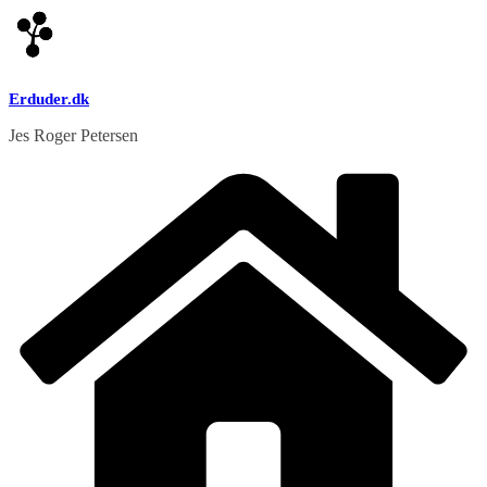
Skip
to
content
Erduder.dk
Jes Roger Petersen