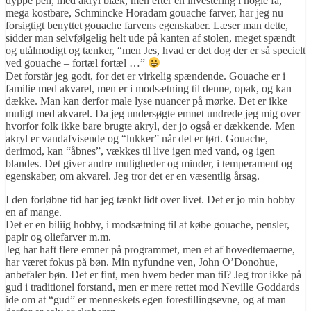
dyppe pen, med akryl blæk, men efter en investering i nogle få,
mega kostbare, Schmincke Horadam gouache farver, har jeg nu
forsigtigt benyttet gouache farvens egenskaber. Læser man dette,
sidder man selvfølgelig helt ude på kanten af stolen, meget spændt
og utålmodigt og tænker, “men Jes, hvad er det dog der er så specielt
ved gouache – fortæl fortæl …”
Det forstår jeg godt, for det er virkelig spændende. Gouache er i
familie med akvarel, men er i modsætning til denne, opak, og kan
dække. Man kan derfor male lyse nuancer på mørke. Det er ikke
muligt med akvarel. Da jeg undersøgte emnet undrede jeg mig over
hvorfor folk ikke bare brugte akryl, der jo også er dækkende. Men
akryl er vandafvisende og “lukker” når det er tørt. Gouache,
derimod, kan “åbnes”, vækkes til live igen med vand, og igen
blandes. Det giver andre muligheder og minder, i temperament og
egenskaber, om akvarel. Jeg tror det er en væsentlig årsag.
I den forløbne tid har jeg tænkt lidt over livet. Det er jo min hobby –
en af mange.
Det er en biliig hobby, i modsætning til at købe gouache, pensler,
papir og oliefarver m.m.
Jeg har haft flere emner på programmet, men et af hovedtemaerne,
har været fokus på bøn. Min nyfundne ven, John O’Donohue,
anbefaler bøn. Det er fint, men hvem beder man til? Jeg tror ikke på
gud i traditionel forstand, men er mere rettet mod Neville Goddards
ide om at “gud” er menneskets egen forestillingsevne, og at man