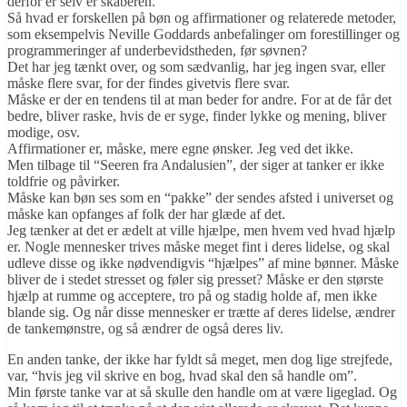
derfor er selv er skaberen.
Så hvad er forskellen på bøn og affirmationer og relaterede metoder,
som eksempelvis Neville Goddards anbefalinger om forestillinger og
programmeringer af underbevidstheden, før søvnen?
Det har jeg tænkt over, og som sædvanlig, har jeg ingen svar, eller
måske flere svar, for der findes givetvis flere svar.
Måske er der en tendens til at man beder for andre. For at de får det
bedre, bliver raske, hvis de er syge, finder lykke og mening, bliver
modige, osv.
Affirmationer er, måske, mere egne ønsker. Jeg ved det ikke.
Men tilbage til “Seeren fra Andalusien”, der siger at tanker er ikke
toldfrie og påvirker.
Måske kan bøn ses som en “pakke” der sendes afsted i universet og
måske kan opfanges af folk der har glæde af det.
Jeg tænker at det er ædelt at ville hjælpe, men hvem ved hvad hjælp
er. Nogle mennesker trives måske meget fint i deres lidelse, og skal
udleve disse og ikke nødvendigvis “hjælpes” af mine bønner. Måske
bliver de i stedet stresset og føler sig presset? Måske er den største
hjælp at rumme og acceptere, tro på og stadig holde af, men ikke
blande sig. Og når disse mennesker er trætte af deres lidelse, ændrer
de tankemønstre, og så ændrer de også deres liv.
En anden tanke, der ikke har fyldt så meget, men dog lige strejfede,
var, “hvis jeg vil skrive en bog, hvad skal den så handle om”.
Min første tanke var at så skulle den handle om at være ligeglad. Og