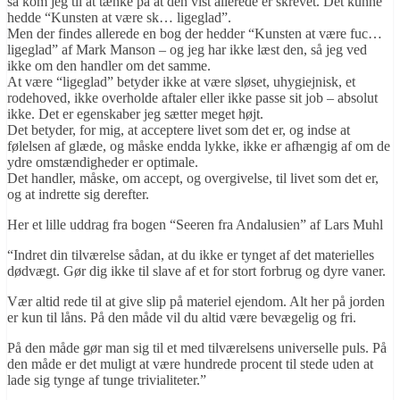
så kom jeg til at tænke på at den vist allerede er skrevet. Det kunne
hedde “Kunsten at være sk… ligeglad”.
Men der findes allerede en bog der hedder “Kunsten at være fuc…
ligeglad” af Mark Manson – og jeg har ikke læst den, så jeg ved
ikke om den handler om det samme.
At være “ligeglad” betyder ikke at være sløset, uhygiejnisk, et
rodehoved, ikke overholde aftaler eller ikke passe sit job – absolut
ikke. Det er egenskaber jeg sætter meget højt.
Det betyder, for mig, at acceptere livet som det er, og indse at
følelsen af glæde, og måske endda lykke, ikke er afhængig af om de
ydre omstændigheder er optimale.
Det handler, måske, om accept, og overgivelse, til livet som det er,
og at indrette sig derefter.
Her et lille uddrag fra bogen “Seeren fra Andalusien” af Lars Muhl
“Indret din tilværelse sådan, at du ikke er tynget af det materielles
dødvægt. Gør dig ikke til slave af et for stort forbrug og dyre vaner.
Vær altid rede til at give slip på materiel ejendom. Alt her på jorden
er kun til låns. På den måde vil du altid være bevægelig og fri.
På den måde gør man sig til et med tilværelsens universelle puls. På
den måde er det muligt at være hundrede procent til stede uden at
lade sig tynge af tunge trivialiteter.”