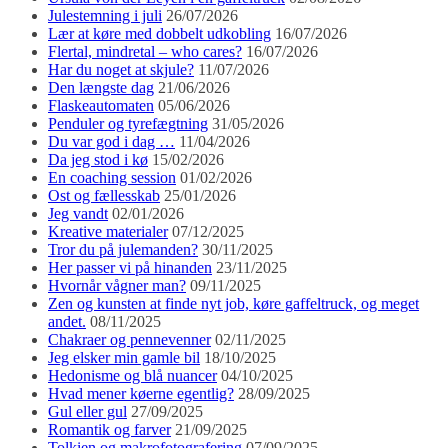
Julestemning i juli
26/07/2026
Lær at køre med dobbelt udkobling
16/07/2026
Flertal, mindretal – who cares?
16/07/2026
Har du noget at skjule?
11/07/2026
Den længste dag
21/06/2026
Flaskeautomaten
05/06/2026
Penduler og tyrefægtning
31/05/2026
Du var god i dag …
11/04/2026
Da jeg stod i kø
15/02/2026
En coaching session
01/02/2026
Ost og fællesskab
25/01/2026
Jeg vandt
02/01/2026
Kreative materialer
07/12/2025
Tror du på julemanden?
30/11/2025
Her passer vi på hinanden
23/11/2025
Hvornår vågner man?
09/11/2025
Zen og kunsten at finde nyt job, køre gaffeltruck, og meget
andet.
08/11/2025
Chakraer og pennevenner
02/11/2025
Jeg elsker min gamle bil
18/10/2025
Hedonisme og blå nuancer
04/10/2025
Hvad mener køerne egentlig?
28/09/2025
Gul eller gul
27/09/2025
Romantik og farver
21/09/2025
Tolkien og makrofotografering
07/09/2025