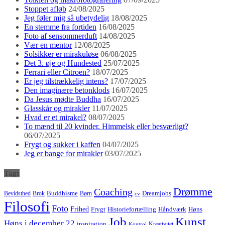
Stoppet afløb
24/08/2025
Jeg føler mig så ubetydelig
18/08/2025
En stemme fra fortiden
16/08/2025
Foto af sensommerduft
14/08/2025
Vær en mentor
12/08/2025
Solsikker er mirakuløse
06/08/2025
Det 3. øje og Hundested
25/07/2025
Ferrari eller Citroen?
18/07/2025
Er jeg tilstrækkelig intens?
17/07/2025
Den imaginære betonklods
16/07/2025
Da Jesus mødte Buddha
16/07/2025
Glasskår og mirakler
11/07/2025
Hvad er et mirakel?
08/07/2025
To mænd til 20 kvinder. Himmelsk eller besværligt?
06/07/2025
Frygt og sukker i kaffen
04/07/2025
Jeg er bange for mirakler
03/07/2025
Tags
Drømme
Coaching
Buddhisme
Bevidsthed
Brok
Børn
Dreamjobs
cv
Filosofi
Foto
Frihed
Høns
Frygt
Historiefortælling
Håndværk
Job
Kunst
Høns i december 22
inspiration
Kreativitet
Kontrol