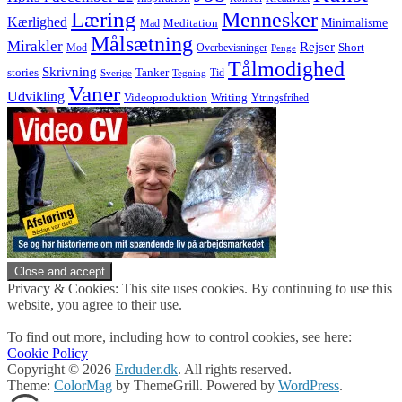
Læring
Mennesker
Kærlighed
Minimalisme
Meditation
Mad
Målsætning
Mirakler
Rejser
Short
Mod
Overbevisninger
Penge
Tålmodighed
Skrivning
stories
Tanker
Tid
Sverige
Tegning
Vaner
Udvikling
Videoproduktion
Writing
Ytringsfrihed
Privacy & Cookies: This site uses cookies. By continuing to use this
website, you agree to their use.
To find out more, including how to control cookies, see here:
Cookie Policy
Copyright © 2026
Erduder.dk
. All rights reserved.
Theme:
ColorMag
by ThemeGrill. Powered by
WordPress
.