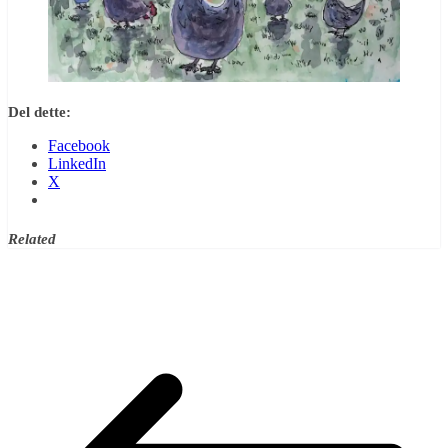
Del dette:
Facebook
LinkedIn
X
Related