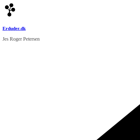
Skip
to
content
Erduder.dk
Jes Roger Petersen