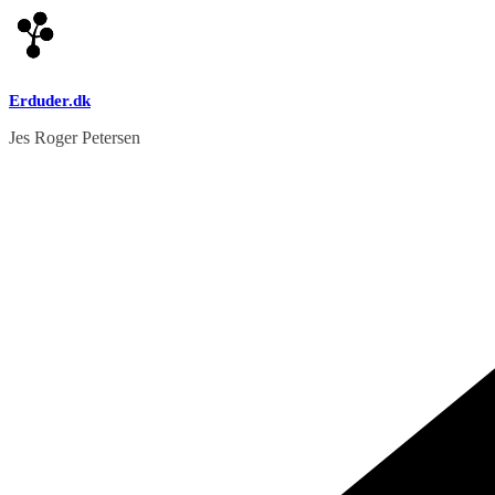
Skip
to
content
Erduder.dk
Jes Roger Petersen