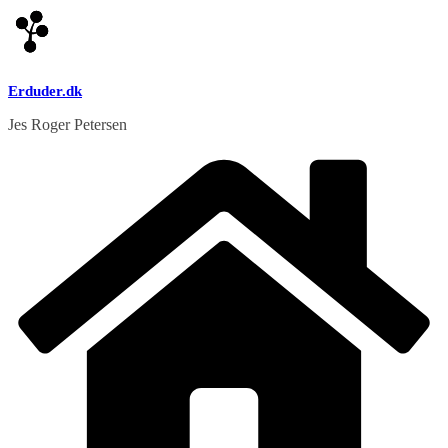
Skip
to
content
Erduder.dk
Jes Roger Petersen