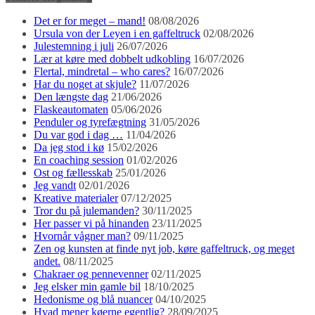
Det er for meget – mand!
08/08/2026
Ursula von der Leyen i en gaffeltruck
02/08/2026
Julestemning i juli
26/07/2026
Lær at køre med dobbelt udkobling
16/07/2026
Flertal, mindretal – who cares?
16/07/2026
Har du noget at skjule?
11/07/2026
Den længste dag
21/06/2026
Flaskeautomaten
05/06/2026
Penduler og tyrefægtning
31/05/2026
Du var god i dag …
11/04/2026
Da jeg stod i kø
15/02/2026
En coaching session
01/02/2026
Ost og fællesskab
25/01/2026
Jeg vandt
02/01/2026
Kreative materialer
07/12/2025
Tror du på julemanden?
30/11/2025
Her passer vi på hinanden
23/11/2025
Hvornår vågner man?
09/11/2025
Zen og kunsten at finde nyt job, køre gaffeltruck, og meget
andet.
08/11/2025
Chakraer og pennevenner
02/11/2025
Jeg elsker min gamle bil
18/10/2025
Hedonisme og blå nuancer
04/10/2025
Hvad mener køerne egentlig?
28/09/2025