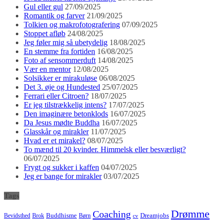
Gul eller gul
27/09/2025
Romantik og farver
21/09/2025
Tolkien og makrofotografering
07/09/2025
Stoppet afløb
24/08/2025
Jeg føler mig så ubetydelig
18/08/2025
En stemme fra fortiden
16/08/2025
Foto af sensommerduft
14/08/2025
Vær en mentor
12/08/2025
Solsikker er mirakuløse
06/08/2025
Det 3. øje og Hundested
25/07/2025
Ferrari eller Citroen?
18/07/2025
Er jeg tilstrækkelig intens?
17/07/2025
Den imaginære betonklods
16/07/2025
Da Jesus mødte Buddha
16/07/2025
Glasskår og mirakler
11/07/2025
Hvad er et mirakel?
08/07/2025
To mænd til 20 kvinder. Himmelsk eller besværligt?
06/07/2025
Frygt og sukker i kaffen
04/07/2025
Jeg er bange for mirakler
03/07/2025
Tags
Drømme
Coaching
Buddhisme
Bevidsthed
Brok
Børn
Dreamjobs
cv