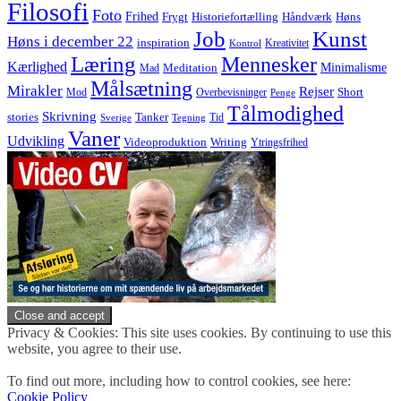
Filosofi
Foto
Frihed
Høns
Frygt
Historiefortælling
Håndværk
Job
Kunst
Høns i december 22
inspiration
Kreativitet
Kontrol
Læring
Mennesker
Kærlighed
Minimalisme
Meditation
Mad
Målsætning
Mirakler
Rejser
Short
Mod
Overbevisninger
Penge
Tålmodighed
Skrivning
stories
Tanker
Tid
Sverige
Tegning
Vaner
Udvikling
Videoproduktion
Writing
Ytringsfrihed
Privacy & Cookies: This site uses cookies. By continuing to use this
website, you agree to their use.
To find out more, including how to control cookies, see here:
Cookie Policy