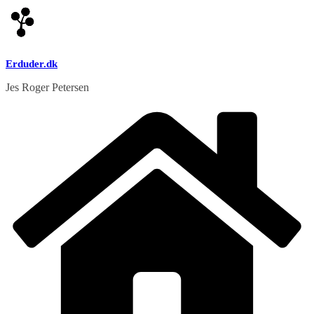
Skip
to
content
Erduder.dk
Jes Roger Petersen