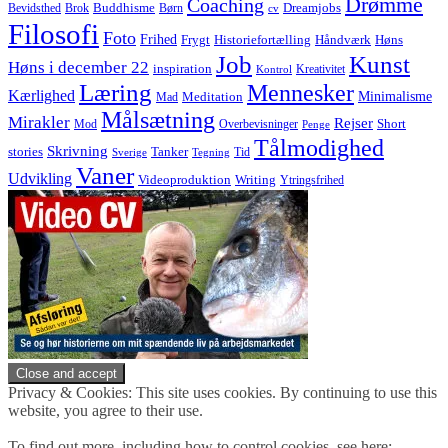
Drømme
Coaching
Buddhisme
Bevidsthed
Brok
Børn
Dreamjobs
cv
Filosofi
Foto
Frihed
Høns
Frygt
Historiefortælling
Håndværk
Job
Kunst
Høns i december 22
inspiration
Kreativitet
Kontrol
Læring
Mennesker
Kærlighed
Minimalisme
Meditation
Mad
Målsætning
Mirakler
Rejser
Short
Mod
Overbevisninger
Penge
Tålmodighed
Skrivning
stories
Tanker
Tid
Sverige
Tegning
Vaner
Udvikling
Videoproduktion
Writing
Ytringsfrihed
Privacy & Cookies: This site uses cookies. By continuing to use this
website, you agree to their use.
To find out more, including how to control cookies, see here: