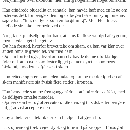
bekymringer over økonomi, men aldrig nogensinde noget om skam.
Han erindrede pludselig en samtale, han havde haft med en læge om
faderens død, for længe siden, og da lægen hørte om symptomerne,
sagde han: “hm, det lyder som en forgiftning”. Men Hendricks
hæftede sig ikke nærmede ved det.
Nu gik det pludselig op for ham, at hans far ikke var død af sygdom,
men havde taget sit eget liv.
Og han forstod, hvorfor brevet talte om skam, og han var klar over,
at den omtalte graviditet, var med ham.
Og han forstod også, hvorfor han selv havde denne uforklarlige
følelse. Han havde som foster ligget gennemsyret i skammens
biokemi, i moderens følelse af skam.
Han rettede opmærksomheden indad og kunne mærke følelsen af
skam manifestere sig fysisk flere steder i kroppen.
Han benyttede samme fremgangsmåde til at lindre dens effekt, med
de tidligere omtalte metoder.
Opmærksomhed og observation, føle den, og til sidst, efter længere
tid, gradvist acceptere den.
Gay anbefaler en teknik der kan hjælpe til at give slip.
Luk øjnene og træk vejret dybt, og tune ind på kroppen. Forsøg at