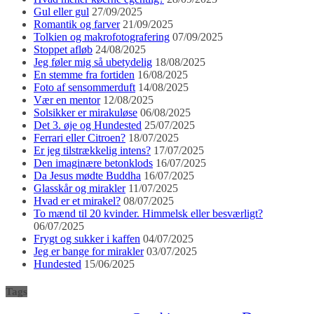
Gul eller gul
27/09/2025
Romantik og farver
21/09/2025
Tolkien og makrofotografering
07/09/2025
Stoppet afløb
24/08/2025
Jeg føler mig så ubetydelig
18/08/2025
En stemme fra fortiden
16/08/2025
Foto af sensommerduft
14/08/2025
Vær en mentor
12/08/2025
Solsikker er mirakuløse
06/08/2025
Det 3. øje og Hundested
25/07/2025
Ferrari eller Citroen?
18/07/2025
Er jeg tilstrækkelig intens?
17/07/2025
Den imaginære betonklods
16/07/2025
Da Jesus mødte Buddha
16/07/2025
Glasskår og mirakler
11/07/2025
Hvad er et mirakel?
08/07/2025
To mænd til 20 kvinder. Himmelsk eller besværligt?
06/07/2025
Frygt og sukker i kaffen
04/07/2025
Jeg er bange for mirakler
03/07/2025
Hundested
15/06/2025
Tags