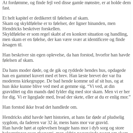
At fordømme, og finde fejl ved disse gamle mønstre, er at holde dem
fast.
Et helt kapitel er dedikeret til følelsen af skam.
Skam og skyldfølelse er to følelser, der ligner hinanden, men
Hendricks beskriver forskellen.
Skyldfølelse er som regel skabt af en konkret situation og handling,
men skam er en følelse, der kan være svær at identificere og finde
årsagen til.
Han beskriver sin egen oplevelse, da han forstod, hvorfor han havde
følelsen af skam.
Da hans moder døde, og de gik og ryddede hendes hus, opdagede
han en gammel kuvert med et brev. Han læste brevet der var fra
moderens kirkegruppe. De bad hende komme ud af sit hus, og at
hun ikke kunne blive ved med at gemme sig. “Vi ved, at din
graviditet og din mands død fylder dig med stor skam. Men vi er her
for dig. Vi er ligeglade med, hvad der skete, eller at du er enlig mor.”
Han forstod ikke hvad det handlede om.
Hendricks altid havde hørt historien, at hans far døde af pludselig
sygdom, da faderen var 32 år, mens hans mor var gravid.
Han havde hørt at oplevelsen bragte hans mor i dyb sorg og store