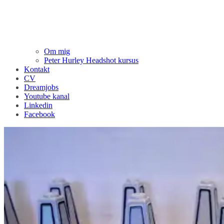
Om mig
Peter Hurley Headshot kursus
Kontakt
CV
Dreamjobs
Youtube kanal
Linkedin
Facebook