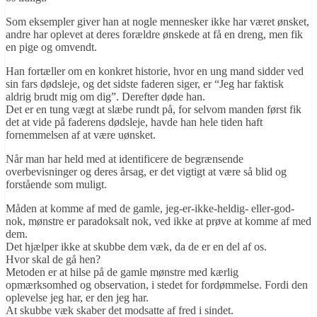
Som eksempler giver han at nogle mennesker ikke har været ønsket,
andre har oplevet at deres forældre ønskede at få en dreng, men fik
en pige og omvendt.
Han fortæller om en konkret historie, hvor en ung mand sidder ved
sin fars dødsleje, og det sidste faderen siger, er “Jeg har faktisk
aldrig brudt mig om dig”. Derefter døde han.
Det er en tung vægt at slæbe rundt på, for selvom manden først fik
det at vide på faderens dødsleje, havde han hele tiden haft
fornemmelsen af at være uønsket.
Når man har held med at identificere de begrænsende
overbevisninger og deres årsag, er det vigtigt at være så blid og
forstående som muligt.
Måden at komme af med de gamle, jeg-er-ikke-heldig- eller-god-
nok, mønstre er paradoksalt nok, ved ikke at prøve at komme af med
dem.
Det hjælper ikke at skubbe dem væk, da de er en del af os.
Hvor skal de gå hen?
Metoden er at hilse på de gamle mønstre med kærlig
opmærksomhed og observation, i stedet for fordømmelse. Fordi den
oplevelse jeg har, er den jeg har.
At skubbe væk skaber det modsatte af fred i sindet.