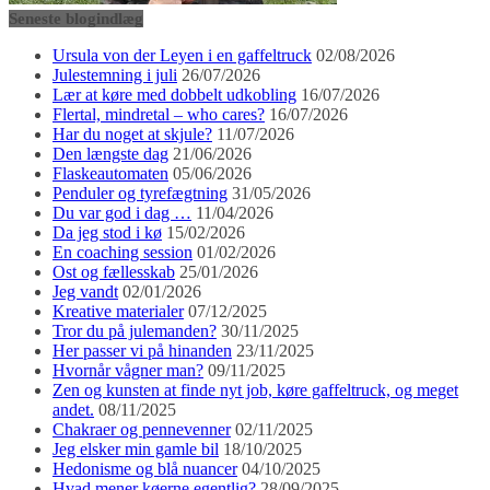
Seneste blogindlæg
Ursula von der Leyen i en gaffeltruck
02/08/2026
Julestemning i juli
26/07/2026
Lær at køre med dobbelt udkobling
16/07/2026
Flertal, mindretal – who cares?
16/07/2026
Har du noget at skjule?
11/07/2026
Den længste dag
21/06/2026
Flaskeautomaten
05/06/2026
Penduler og tyrefægtning
31/05/2026
Du var god i dag …
11/04/2026
Da jeg stod i kø
15/02/2026
En coaching session
01/02/2026
Ost og fællesskab
25/01/2026
Jeg vandt
02/01/2026
Kreative materialer
07/12/2025
Tror du på julemanden?
30/11/2025
Her passer vi på hinanden
23/11/2025
Hvornår vågner man?
09/11/2025
Zen og kunsten at finde nyt job, køre gaffeltruck, og meget
andet.
08/11/2025
Chakraer og pennevenner
02/11/2025
Jeg elsker min gamle bil
18/10/2025
Hedonisme og blå nuancer
04/10/2025
Hvad mener køerne egentlig?
28/09/2025