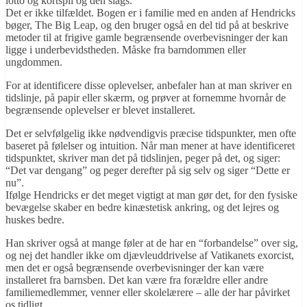
lotto og kortspil og den slags.
Det er ikke tilfældet. Bogen er i familie med en anden af Hendricks
bøger, The Big Leap, og den bruger også en del tid på at beskrive
metoder til at frigive gamle begrænsende overbevisninger der kan
ligge i underbevidstheden. Måske fra barndommen eller
ungdommen.
For at identificere disse oplevelser, anbefaler han at man skriver en
tidslinje, på papir eller skærm, og prøver at fornemme hvornår de
begrænsende oplevelser er blevet installeret.
Det er selvfølgelig ikke nødvendigvis præcise tidspunkter, men ofte
baseret på følelser og intuition. Når man mener at have identificeret
tidspunktet, skriver man det på tidslinjen, peger på det, og siger:
“Det var dengang” og peger derefter på sig selv og siger “Dette er
nu”.
Ifølge Hendricks er det meget vigtigt at man gør det, for den fysiske
bevægelse skaber en bedre kinæstetisk ankring, og det lejres og
huskes bedre.
Han skriver også at mange føler at de har en “forbandelse” over sig,
og nej det handler ikke om djævleuddrivelse af Vatikanets exorcist,
men det er også begrænsende overbevisninger der kan være
installeret fra barnsben. Det kan være fra forældre eller andre
familiemedlemmer, venner eller skolelærere – alle der har påvirket
os tidligt.