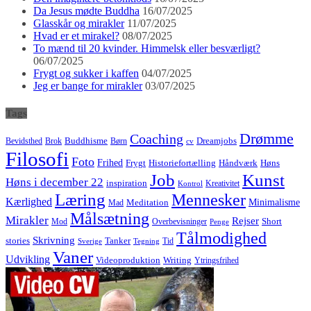
Da Jesus mødte Buddha
16/07/2025
Glasskår og mirakler
11/07/2025
Hvad er et mirakel?
08/07/2025
To mænd til 20 kvinder. Himmelsk eller besværligt?
06/07/2025
Frygt og sukker i kaffen
04/07/2025
Jeg er bange for mirakler
03/07/2025
Tags
Drømme
Coaching
Buddhisme
Bevidsthed
Brok
Børn
Dreamjobs
cv
Filosofi
Foto
Frihed
Høns
Frygt
Historiefortælling
Håndværk
Job
Kunst
Høns i december 22
inspiration
Kreativitet
Kontrol
Læring
Mennesker
Kærlighed
Minimalisme
Meditation
Mad
Målsætning
Mirakler
Rejser
Short
Mod
Overbevisninger
Penge
Tålmodighed
Skrivning
stories
Tanker
Tid
Sverige
Tegning
Vaner
Udvikling
Videoproduktion
Writing
Ytringsfrihed