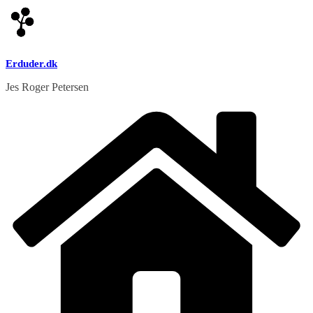
Skip
to
content
Erduder.dk
Jes Roger Petersen