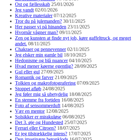
Ost og fællesskab
25/01/2026
Jeg vandt
02/01/2026
Kreative materialer
07/12/2025
Tror du på julemanden?
30/11/2025
Her passer vi på hinanden
23/11/2025
Hvornår vågner man?
09/11/2025
Zen og kunsten at finde nyt job, køre gaffeltruck, og meget
andet.
08/11/2025
Chakraer og pennevenner
02/11/2025
Jeg elsker min gamle bil
18/10/2025
Hedonisme og blå nuancer
04/10/2025
Hvad mener køerne egentlig?
28/09/2025
Gul eller gul
27/09/2025
Romantik og farver
21/09/2025
Tolkien og makrofotografering
07/09/2025
Stoppet afløb
24/08/2025
Jeg føler mig så ubetydelig
18/08/2025
En stemme fra fortiden
16/08/2025
Foto af sensommerduft
14/08/2025
Vær en mentor
12/08/2025
Solsikker er mirakuløse
06/08/2025
Det 3. øje og Hundested
25/07/2025
Ferrari eller Citroen?
18/07/2025
Er jeg tilstrækkelig intens?
17/07/2025
Den imaginære betonklods
16/07/2025