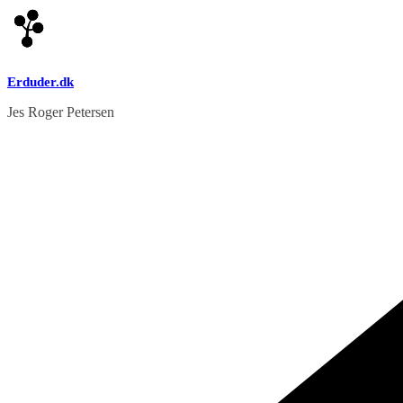
Skip
to
content
Erduder.dk
Jes Roger Petersen