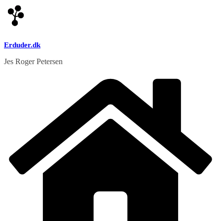
Skip
to
content
Erduder.dk
Jes Roger Petersen