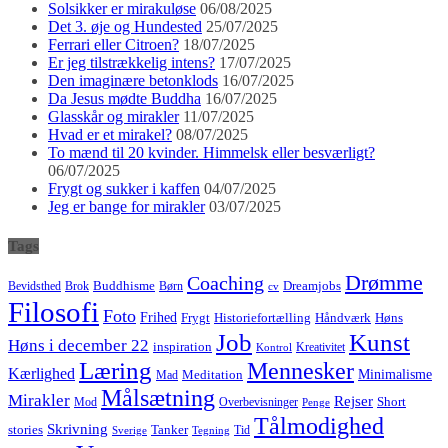
Solsikker er mirakuløse
06/08/2025
Det 3. øje og Hundested
25/07/2025
Ferrari eller Citroen?
18/07/2025
Er jeg tilstrækkelig intens?
17/07/2025
Den imaginære betonklods
16/07/2025
Da Jesus mødte Buddha
16/07/2025
Glasskår og mirakler
11/07/2025
Hvad er et mirakel?
08/07/2025
To mænd til 20 kvinder. Himmelsk eller besværligt?
06/07/2025
Frygt og sukker i kaffen
04/07/2025
Jeg er bange for mirakler
03/07/2025
Tags
Drømme
Coaching
Buddhisme
Bevidsthed
Brok
Børn
Dreamjobs
cv
Filosofi
Foto
Frihed
Høns
Frygt
Historiefortælling
Håndværk
Job
Kunst
Høns i december 22
inspiration
Kreativitet
Kontrol
Læring
Mennesker
Kærlighed
Minimalisme
Meditation
Mad
Målsætning
Mirakler
Rejser
Short
Mod
Overbevisninger
Penge
Tålmodighed
Skrivning
stories
Tanker
Tid
Sverige
Tegning