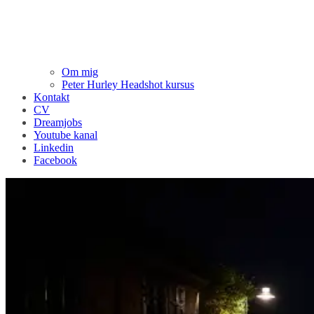
Om mig
Peter Hurley Headshot kursus
Kontakt
CV
Dreamjobs
Youtube kanal
Linkedin
Facebook