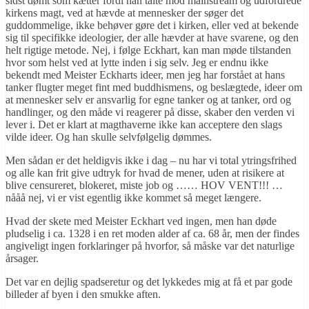
sidst dømt som kætter fordi han talte mod mainstream og udfordrede
kirkens magt, ved at hævde at mennesker der søger det
guddommelige, ikke behøver gøre det i kirken, eller ved at bekende
sig til specifikke ideologier, der alle hævder at have svarene, og den
helt rigtige metode. Nej, i følge Eckhart, kan man møde tilstanden
hvor som helst ved at lytte inden i sig selv. Jeg er endnu ikke
bekendt med Meister Eckharts ideer, men jeg har forstået at hans
tanker flugter meget fint med buddhismens, og beslægtede, ideer om
at mennesker selv er ansvarlig for egne tanker og at tanker, ord og
handlinger, og den måde vi reagerer på disse, skaber den verden vi
lever i. Det er klart at magthaverne ikke kan acceptere den slags
vilde ideer. Og han skulle selvfølgelig dømmes.
Men sådan er det heldigvis ikke i dag – nu har vi total ytringsfrihed
og alle kan frit give udtryk for hvad de mener, uden at risikere at
blive censureret, blokeret, miste job og …… HOV VENT!!! …
nååå nej, vi er vist egentlig ikke kommet så meget længere.
Hvad der skete med Meister Eckhart ved ingen, men han døde
pludselig i ca. 1328 i en ret moden alder af ca. 68 år, men der findes
angiveligt ingen forklaringer på hvorfor, så måske var det naturlige
årsager.
Det var en dejlig spadseretur og det lykkedes mig at få et par gode
billeder af byen i den smukke aften.