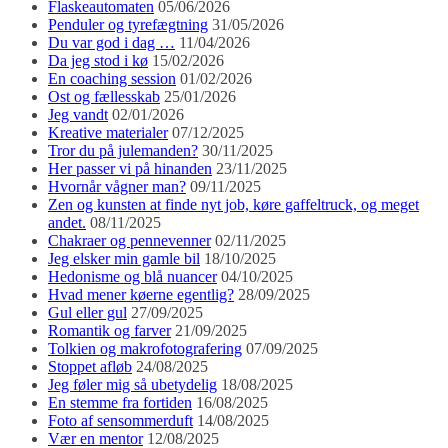
Flaskeautomaten
05/06/2026
Penduler og tyrefægtning
31/05/2026
Du var god i dag …
11/04/2026
Da jeg stod i kø
15/02/2026
En coaching session
01/02/2026
Ost og fællesskab
25/01/2026
Jeg vandt
02/01/2026
Kreative materialer
07/12/2025
Tror du på julemanden?
30/11/2025
Her passer vi på hinanden
23/11/2025
Hvornår vågner man?
09/11/2025
Zen og kunsten at finde nyt job, køre gaffeltruck, og meget
andet.
08/11/2025
Chakraer og pennevenner
02/11/2025
Jeg elsker min gamle bil
18/10/2025
Hedonisme og blå nuancer
04/10/2025
Hvad mener køerne egentlig?
28/09/2025
Gul eller gul
27/09/2025
Romantik og farver
21/09/2025
Tolkien og makrofotografering
07/09/2025
Stoppet afløb
24/08/2025
Jeg føler mig så ubetydelig
18/08/2025
En stemme fra fortiden
16/08/2025
Foto af sensommerduft
14/08/2025
Vær en mentor
12/08/2025