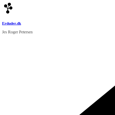
Skip
to
content
Erduder.dk
Jes Roger Petersen