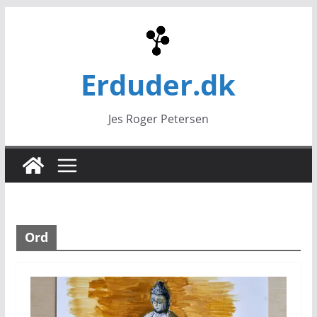
Skip
to
content
Erduder.dk
Jes Roger Petersen
Ord