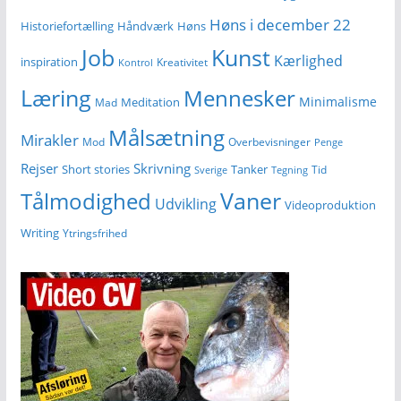
Høns i december 22
Historiefortælling
Håndværk
Høns
Kunst
Job
Kærlighed
inspiration
Kreativitet
Kontrol
Læring
Mennesker
Minimalisme
Meditation
Mad
Målsætning
Mirakler
Mod
Overbevisninger
Penge
Rejser
Skrivning
Short stories
Tanker
Tid
Sverige
Tegning
Vaner
Tålmodighed
Udvikling
Videoproduktion
Writing
Ytringsfrihed