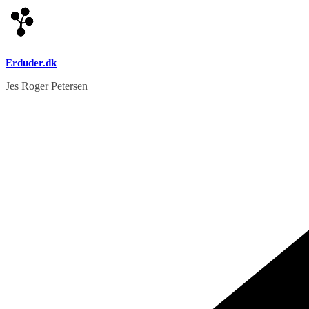
Skip
to
content
Erduder.dk
Jes Roger Petersen