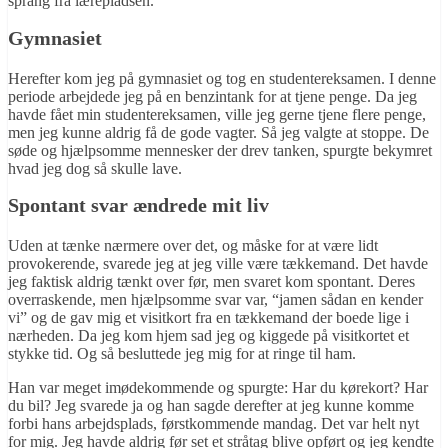
sprang fra lærepladsen.
Gymnasiet
Herefter kom jeg på gymnasiet og tog en studentereksamen. I denne
periode arbejdede jeg på en benzintank for at tjene penge. Da jeg
havde fået min studentereksamen, ville jeg gerne tjene flere penge,
men jeg kunne aldrig få de gode vagter. Så jeg valgte at stoppe. De
søde og hjælpsomme mennesker der drev tanken, spurgte bekymret
hvad jeg dog så skulle lave.
Spontant svar ændrede mit liv
Uden at tænke nærmere over det, og måske for at være lidt
provokerende, svarede jeg at jeg ville være tækkemand. Det havde
jeg faktisk aldrig tænkt over før, men svaret kom spontant. Deres
overraskende, men hjælpsomme svar var, “jamen sådan en kender
vi” og de gav mig et visitkort fra en tækkemand der boede lige i
nærheden. Da jeg kom hjem sad jeg og kiggede på visitkortet et
stykke tid. Og så besluttede jeg mig for at ringe til ham.
Han var meget imødekommende og spurgte: Har du kørekort? Har
du bil? Jeg svarede ja og han sagde derefter at jeg kunne komme
forbi hans arbejdsplads, førstkommende mandag. Det var helt nyt
for mig. Jeg havde aldrig før set et stråtag blive opført og jeg kendte