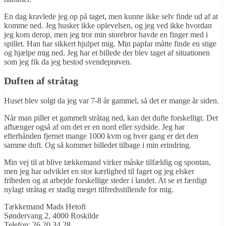
En dag kravlede jeg op på taget, men kunne ikke selv finde ud af at
komme ned. Jeg husker ikke oplevelsen, og jeg ved ikke hvordan
jeg kom derop, men jeg tror min storebror havde en finger med i
spillet. Han har sikkert hjulpet mig. Min papfar måtte finde en stige
og hjælpe mig ned. Jeg har et billede der blev taget af situationen
som jeg fik da jeg bestod svendeprøven.
Duften af stråtag
Huset blev solgt da jeg var 7-8 år gammel, så det er mange år siden.
Når man piller et gammelt stråtag ned, kan det dufte forskelligt. Det
afhænger også af om det er en nord eller sydside. Jeg har
efterhånden fjernet mange 1000 kvm og hver gang er det den
samme duft. Og så kommer billedet tilbage i min erindring.
Min vej til at blive tækkemand virker måske tilfældig og spontan,
men jeg har udviklet en stor kærlighed til faget og jeg elsker
friheden og at arbejde forskellige steder i landet. At se et færdigt
nylagt stråtag er stadig meget tilfredsstillende for mig.
Tækkemand Mads Hetoft
Søndervang 2, 4000 Roskilde
Telefon: 26 20 34 28