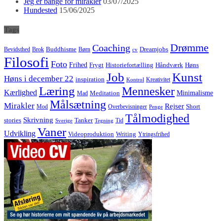
Jeg er bange for mirakler
03/07/2025
Hundested
15/06/2025
Tags
Drømme
Coaching
Buddhisme
Bevidsthed
Brok
Børn
Dreamjobs
cv
Filosofi
Foto
Frihed
Høns
Frygt
Historiefortælling
Håndværk
Job
Kunst
Høns i december 22
inspiration
Kreativitet
Kontrol
Læring
Mennesker
Kærlighed
Minimalisme
Meditation
Mad
Målsætning
Mirakler
Rejser
Short
Mod
Overbevisninger
Penge
Tålmodighed
Skrivning
stories
Tanker
Tid
Sverige
Tegning
Vaner
Udvikling
Videoproduktion
Writing
Ytringsfrihed