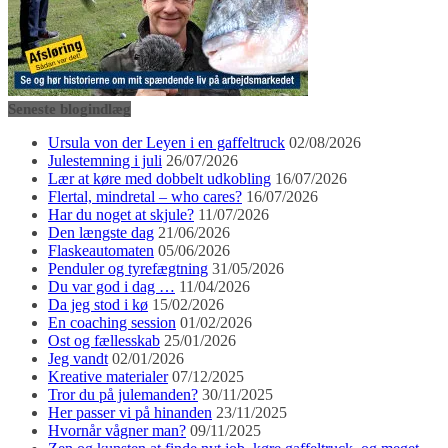
Seneste blogindlæg
Ursula von der Leyen i en gaffeltruck
02/08/2026
Julestemning i juli
26/07/2026
Lær at køre med dobbelt udkobling
16/07/2026
Flertal, mindretal – who cares?
16/07/2026
Har du noget at skjule?
11/07/2026
Den længste dag
21/06/2026
Flaskeautomaten
05/06/2026
Penduler og tyrefægtning
31/05/2026
Du var god i dag …
11/04/2026
Da jeg stod i kø
15/02/2026
En coaching session
01/02/2026
Ost og fællesskab
25/01/2026
Jeg vandt
02/01/2026
Kreative materialer
07/12/2025
Tror du på julemanden?
30/11/2025
Her passer vi på hinanden
23/11/2025
Hvornår vågner man?
09/11/2025