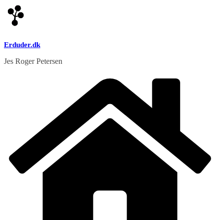
Skip
to
content
Erduder.dk
Jes Roger Petersen