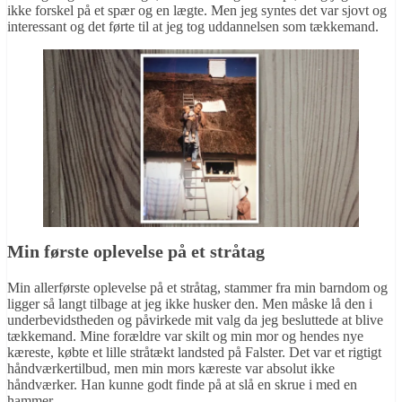
ikke forskel på et spær og en lægte. Men jeg syntes det var sjovt og
interessant og det førte til at jeg tog uddannelsen som tækkemand.
Min første oplevelse på et stråtag
Min allerførste oplevelse på et stråtag, stammer fra min barndom og
ligger så langt tilbage at jeg ikke husker den. Men måske lå den i
underbevidstheden og påvirkede mit valg da jeg besluttede at blive
tækkemand. Mine forældre var skilt og min mor og hendes nye
kæreste, købte et lille stråtækt landsted på Falster. Det var et rigtigt
håndværkertilbud, men min mors kæreste var absolut ikke
håndværker. Han kunne godt finde på at slå en skrue i med en
hammer.