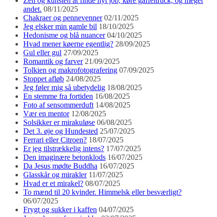
Zen og kunsten at finde nyt job, køre gaffeltruck, og meget
andet.
08/11/2025
Chakraer og pennevenner
02/11/2025
Jeg elsker min gamle bil
18/10/2025
Hedonisme og blå nuancer
04/10/2025
Hvad mener køerne egentlig?
28/09/2025
Gul eller gul
27/09/2025
Romantik og farver
21/09/2025
Tolkien og makrofotografering
07/09/2025
Stoppet afløb
24/08/2025
Jeg føler mig så ubetydelig
18/08/2025
En stemme fra fortiden
16/08/2025
Foto af sensommerduft
14/08/2025
Vær en mentor
12/08/2025
Solsikker er mirakuløse
06/08/2025
Det 3. øje og Hundested
25/07/2025
Ferrari eller Citroen?
18/07/2025
Er jeg tilstrækkelig intens?
17/07/2025
Den imaginære betonklods
16/07/2025
Da Jesus mødte Buddha
16/07/2025
Glasskår og mirakler
11/07/2025
Hvad er et mirakel?
08/07/2025
To mænd til 20 kvinder. Himmelsk eller besværligt?
06/07/2025
Frygt og sukker i kaffen
04/07/2025