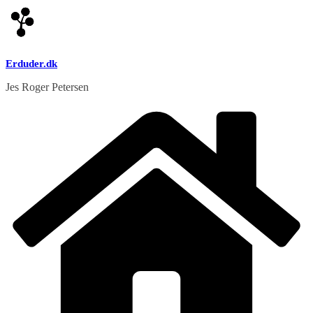
Skip
to
content
Erduder.dk
Jes Roger Petersen