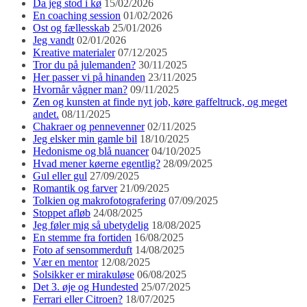
Da jeg stod i kø
15/02/2026
En coaching session
01/02/2026
Ost og fællesskab
25/01/2026
Jeg vandt
02/01/2026
Kreative materialer
07/12/2025
Tror du på julemanden?
30/11/2025
Her passer vi på hinanden
23/11/2025
Hvornår vågner man?
09/11/2025
Zen og kunsten at finde nyt job, køre gaffeltruck, og meget
andet.
08/11/2025
Chakraer og pennevenner
02/11/2025
Jeg elsker min gamle bil
18/10/2025
Hedonisme og blå nuancer
04/10/2025
Hvad mener køerne egentlig?
28/09/2025
Gul eller gul
27/09/2025
Romantik og farver
21/09/2025
Tolkien og makrofotografering
07/09/2025
Stoppet afløb
24/08/2025
Jeg føler mig så ubetydelig
18/08/2025
En stemme fra fortiden
16/08/2025
Foto af sensommerduft
14/08/2025
Vær en mentor
12/08/2025
Solsikker er mirakuløse
06/08/2025
Det 3. øje og Hundested
25/07/2025
Ferrari eller Citroen?
18/07/2025