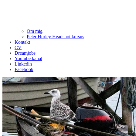
Om mig
Peter Hurley Headshot kursus
Kontakt
CV
Dreamjobs
Youtube kanal
Linkedin
Facebook