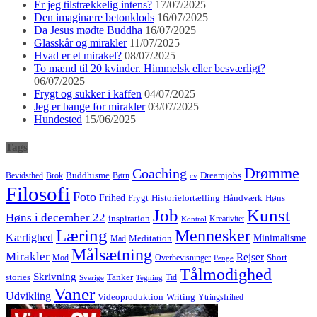
Er jeg tilstrækkelig intens?
17/07/2025
Den imaginære betonklods
16/07/2025
Da Jesus mødte Buddha
16/07/2025
Glasskår og mirakler
11/07/2025
Hvad er et mirakel?
08/07/2025
To mænd til 20 kvinder. Himmelsk eller besværligt?
06/07/2025
Frygt og sukker i kaffen
04/07/2025
Jeg er bange for mirakler
03/07/2025
Hundested
15/06/2025
Tags
Drømme
Coaching
Buddhisme
Bevidsthed
Brok
Børn
Dreamjobs
cv
Filosofi
Foto
Frihed
Høns
Frygt
Historiefortælling
Håndværk
Job
Kunst
Høns i december 22
inspiration
Kreativitet
Kontrol
Læring
Mennesker
Kærlighed
Minimalisme
Meditation
Mad
Målsætning
Mirakler
Rejser
Short
Mod
Overbevisninger
Penge
Tålmodighed
Skrivning
stories
Tanker
Tid
Sverige
Tegning
Vaner
Udvikling
Videoproduktion
Writing
Ytringsfrihed