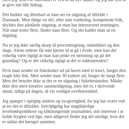
at give mit lille bidrag.
Det hedder sig åbenbart at man ser en stigning af tilfælde i
Danmark. Men ifølge en del, efter min vurdering, kompetente folk,
skyldes den påståede stigning, at man har intensiveret testningen.
Når man tester flere, finder man flere. Og det kalder man så en
stigning.
Nu er jeg ikke særlig skarp til procentregning, statistikker og den
slags. Alene ordene får min hjerne til at gå i dvale, men kan det
virkelig være rigtigt at man kan piske en stemning op på det
grundlag? Og er det virkelig rigtigt at det er målemetoden?
Hvis man sender en fiskekutter ud på havet med et trawl, fanger den
nogle kilo fisk. Men sender man 30 kuttere ud, fanger de langt flere.
Men det betyder ikke at der er en stigning i fiskebestanden. Måske
ikke den mest kreative sammenligning, men det er, i skrivende
stund, tidligt på dagen, så vis venligst overbærenhed.
Jeg spørger i oprigtig undren og nysgerrighed, for jeg har svært ved
at tro det er tilfældet. Selvfølgelig har magtliderlige
levebrødspolitikere og klikhungrende journalister, stor interesse i at
holde frygten ved lige, men alligevel finder jeg det utroligt, hvis det
er sådan det hænger sammen.