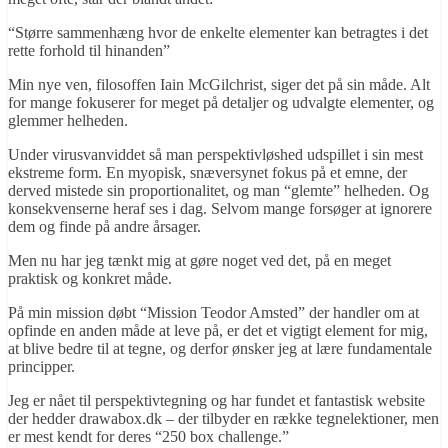
“Større sammenhæng hvor de enkelte elementer kan betragtes i det
rette forhold til hinanden”
Min nye ven, filosoffen Iain McGilchrist, siger det på sin måde. Alt
for mange fokuserer for meget på detaljer og udvalgte elementer, og
glemmer helheden.
Under virusvanviddet så man perspektivløshed udspillet i sin mest
ekstreme form. En myopisk, snæversynet fokus på et emne, der
derved mistede sin proportionalitet, og man “glemte” helheden. Og
konsekvenserne heraf ses i dag. Selvom mange forsøger at ignorere
dem og finde på andre årsager.
Men nu har jeg tænkt mig at gøre noget ved det, på en meget
praktisk og konkret måde.
På min mission døbt “Mission Teodor Amsted” der handler om at
opfinde en anden måde at leve på, er det et vigtigt element for mig,
at blive bedre til at tegne, og derfor ønsker jeg at lære fundamentale
principper.
Jeg er nået til perspektivtegning og har fundet et fantastisk website
der hedder drawabox.dk – der tilbyder en række tegnelektioner, men
er mest kendt for deres “250 box challenge.”