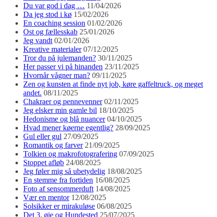
Du var god i dag …
11/04/2026
Da jeg stod i kø
15/02/2026
En coaching session
01/02/2026
Ost og fællesskab
25/01/2026
Jeg vandt
02/01/2026
Kreative materialer
07/12/2025
Tror du på julemanden?
30/11/2025
Her passer vi på hinanden
23/11/2025
Hvornår vågner man?
09/11/2025
Zen og kunsten at finde nyt job, køre gaffeltruck, og meget
andet.
08/11/2025
Chakraer og pennevenner
02/11/2025
Jeg elsker min gamle bil
18/10/2025
Hedonisme og blå nuancer
04/10/2025
Hvad mener køerne egentlig?
28/09/2025
Gul eller gul
27/09/2025
Romantik og farver
21/09/2025
Tolkien og makrofotografering
07/09/2025
Stoppet afløb
24/08/2025
Jeg føler mig så ubetydelig
18/08/2025
En stemme fra fortiden
16/08/2025
Foto af sensommerduft
14/08/2025
Vær en mentor
12/08/2025
Solsikker er mirakuløse
06/08/2025
Det 3. øje og Hundested
25/07/2025