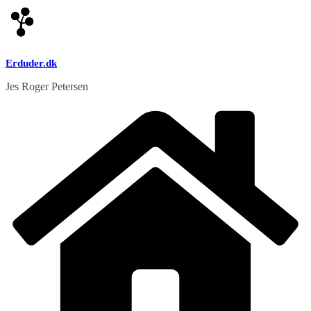
Skip
to
content
Erduder.dk
Jes Roger Petersen