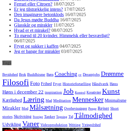
Ferrari eller Citroen?
18/07/2025
Er jeg tilstrækkelig intens?
17/07/2025
Den imaginære betonklods
16/07/2025
Da Jesus mødte Buddha
16/07/2025
Glasskår og mirakler
11/07/2025
Hvad er et mirakel?
08/07/2025
To mænd til 20 kvinder. Himmelsk eller besværligt?
06/07/2025
Frygt og sukker i kaffen
04/07/2025
Jeg er bange for mirakler
03/07/2025
Tags
Drømme
Coaching
Buddhisme
Bevidsthed
Brok
Børn
Dreamjobs
cv
Filosofi
Foto
Frihed
Høns
Frygt
Historiefortælling
Håndværk
Job
Kunst
Høns i december 22
inspiration
Kreativitet
Kontrol
Læring
Mennesker
Kærlighed
Minimalisme
Meditation
Mad
Målsætning
Mirakler
Rejser
Short
Mod
Overbevisninger
Penge
Tålmodighed
Skrivning
stories
Tanker
Tid
Sverige
Tegning
Vaner
Udvikling
Videoproduktion
Writing
Ytringsfrihed