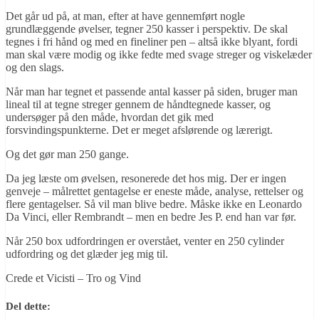
Det går ud på, at man, efter at have gennemført nogle
grundlæggende øvelser, tegner 250 kasser i perspektiv. De skal
tegnes i fri hånd og med en fineliner pen – altså ikke blyant, fordi
man skal være modig og ikke fedte med svage streger og viskelæder
og den slags.
Når man har tegnet et passende antal kasser på siden, bruger man
lineal til at tegne streger gennem de håndtegnede kasser, og
undersøger på den måde, hvordan det gik med
forsvindingspunkterne. Det er meget afslørende og lærerigt.
Og det gør man 250 gange.
Da jeg læste om øvelsen, resonerede det hos mig. Der er ingen
genveje – målrettet gentagelse er eneste måde, analyse, rettelser og
flere gentagelser. Så vil man blive bedre. Måske ikke en Leonardo
Da Vinci, eller Rembrandt – men en bedre Jes P. end han var før.
Når 250 box udfordringen er overstået, venter en 250 cylinder
udfordring og det glæder jeg mig til.
Crede et Vicisti – Tro og Vind
Del dette: