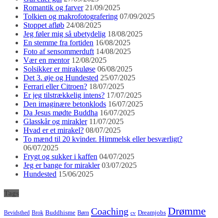
Romantik og farver
21/09/2025
Tolkien og makrofotografering
07/09/2025
Stoppet afløb
24/08/2025
Jeg føler mig så ubetydelig
18/08/2025
En stemme fra fortiden
16/08/2025
Foto af sensommerduft
14/08/2025
Vær en mentor
12/08/2025
Solsikker er mirakuløse
06/08/2025
Det 3. øje og Hundested
25/07/2025
Ferrari eller Citroen?
18/07/2025
Er jeg tilstrækkelig intens?
17/07/2025
Den imaginære betonklods
16/07/2025
Da Jesus mødte Buddha
16/07/2025
Glasskår og mirakler
11/07/2025
Hvad er et mirakel?
08/07/2025
To mænd til 20 kvinder. Himmelsk eller besværligt?
06/07/2025
Frygt og sukker i kaffen
04/07/2025
Jeg er bange for mirakler
03/07/2025
Hundested
15/06/2025
Tags
Drømme
Coaching
Buddhisme
Bevidsthed
Brok
Børn
Dreamjobs
cv