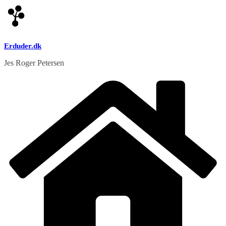
Skip
to
content
Erduder.dk
Jes Roger Petersen