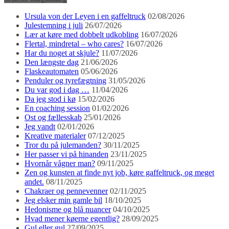
Ursula von der Leyen i en gaffeltruck
02/08/2026
Julestemning i juli
26/07/2026
Lær at køre med dobbelt udkobling
16/07/2026
Flertal, mindretal – who cares?
16/07/2026
Har du noget at skjule?
11/07/2026
Den længste dag
21/06/2026
Flaskeautomaten
05/06/2026
Penduler og tyrefægtning
31/05/2026
Du var god i dag …
11/04/2026
Da jeg stod i kø
15/02/2026
En coaching session
01/02/2026
Ost og fællesskab
25/01/2026
Jeg vandt
02/01/2026
Kreative materialer
07/12/2025
Tror du på julemanden?
30/11/2025
Her passer vi på hinanden
23/11/2025
Hvornår vågner man?
09/11/2025
Zen og kunsten at finde nyt job, køre gaffeltruck, og meget
andet.
08/11/2025
Chakraer og pennevenner
02/11/2025
Jeg elsker min gamle bil
18/10/2025
Hedonisme og blå nuancer
04/10/2025
Hvad mener køerne egentlig?
28/09/2025
Gul eller gul
27/09/2025