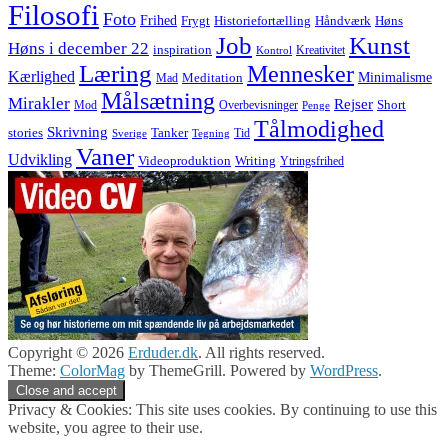
Filosofi
Foto
Frihed
Høns
Frygt
Historiefortælling
Håndværk
Job
Kunst
Høns i december 22
inspiration
Kreativitet
Kontrol
Læring
Mennesker
Kærlighed
Minimalisme
Meditation
Mad
Målsætning
Mirakler
Rejser
Short
Mod
Overbevisninger
Penge
Tålmodighed
Skrivning
stories
Tanker
Tid
Sverige
Tegning
Vaner
Udvikling
Videoproduktion
Writing
Ytringsfrihed
Copyright © 2026
Erduder.dk
. All rights reserved.
Theme:
ColorMag
by ThemeGrill. Powered by
WordPress
.
Privacy & Cookies: This site uses cookies. By continuing to use this
website, you agree to their use.