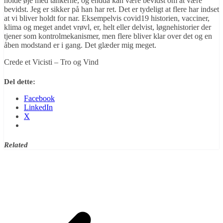
holde øje med tankerne, og endda kan være bevidst om at være
bevidst. Jeg er sikker på han har ret. Det er tydeligt at flere har indset
at vi bliver holdt for nar. Eksempelvis covid19 historien, vacciner,
klima og meget andet vrøvl, er, helt eller delvist, løgnehistorier der
tjener som kontrolmekanismer, men flere bliver klar over det og en
åben modstand er i gang. Det glæder mig meget.
Crede et Vicisti – Tro og Vind
Del dette:
Facebook
LinkedIn
X
Related