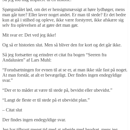
Spørgsmålet lød, om det er hensigtsmæssigt at høre lydbøger, mens
man går ture? Eller laver noget andet. Er man til stede? Er det bedre
kun at gå i stilhed og opleve, ikke være forstyrret, ikke afskære sig
selv fra oplevelsen af at gøre det man gør.
Mit svar er: Det ved jeg ikke!
Og så er historien slut. Men så bliver den for kort og det går ikke.
Så jeg fortsætter og erindrer et citat fra bogen “Seeren fra
Andalusien” af Lars Muhl:
“Forudsætningen for evnen til at se er, at man ikke står fast på noget.
At man forstår, at alt er bevægeligt. Der findes ingen endegyldige
svar.”
“Der er to måder at være til stede på, bevidst eller ubevidst.”
“Langt de fleste er til stede på et ubevidst plan.”
– Citat slut
Der findes ingen endegyldige svar.
Jeg har tilbragt meget tid med at arbejde med headset, mens jeg