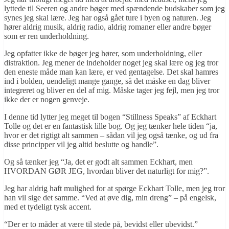
lyttede til Seeren og andre bøger med spændende budskaber som jeg
synes jeg skal lære. Jeg har også gået ture i byen og naturen. Jeg
hører aldrig musik, aldrig radio, aldrig romaner eller andre bøger
som er ren underholdning.
Jeg opfatter ikke de bøger jeg hører, som underholdning, eller
distraktion. Jeg mener de indeholder noget jeg skal lære og jeg tror
den eneste måde man kan lære, er ved gentagelse. Det skal hamres
ind i bolden, uendeligt mange gange, så det måske en dag bliver
integreret og bliver en del af mig. Måske tager jeg fejl, men jeg tror
ikke der er nogen genveje.
I denne tid lytter jeg meget til bogen “Stillness Speaks” af Eckhart
Tolle og det er en fantastisk lille bog. Og jeg tænker hele tiden “ja,
hvor er det rigtigt alt sammen – sådan vil jeg også tænke, og ud fra
disse principper vil jeg altid beslutte og handle”.
Og så tænker jeg “Ja, det er godt alt sammen Eckhart, men
HVORDAN GØR JEG, hvordan bliver det naturligt for mig?”.
Jeg har aldrig haft mulighed for at spørge Eckhart Tolle, men jeg tror
han vil sige det samme. “Ved at øve dig, min dreng” – på engelsk,
med et tydeligt tysk accent.
“Der er to måder at være til stede på, bevidst eller ubevidst.”