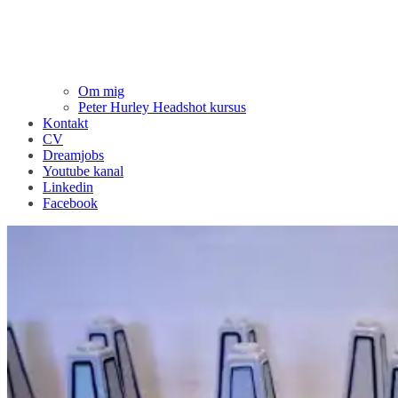
Om mig
Peter Hurley Headshot kursus
Kontakt
CV
Dreamjobs
Youtube kanal
Linkedin
Facebook