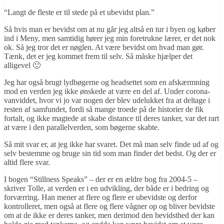
“Langt de fleste er til stede på et ubevidst plan.”
Så hvis man er bevidst om at nu går jeg altså en tur i byen og køber
ind i Meny, men samtidig hører jeg min foretrukne lærer, er det nok
ok. Så jeg tror det er nøglen. At være bevidst om hvad man gør.
Tænk, det er jeg kommet frem til selv. Så måske hjælper det
alligevel 🙂
Jeg har også brugt lydbøgerne og headsettet som en afskærmning
mod en verden jeg ikke ønskede at være en del af. Under corona-
vanviddet, hvor vi jo var nogen der blev udelukket fra at deltage i
resten af samfundet, fordi så mange troede på de historier de fik
fortalt, og ikke magtede at skabe distance til deres tanker, var det rart
at være i den parallelverden, som bøgerne skabte.
Så mit svar er, at jeg ikke har svaret. Det må man selv finde ud af og
selv bestemme og bruge sin tid som man finder det bedst. Og der er
altid flere svar.
I bogen “Stillness Speaks” – der er en ældre bog fra 2004-5 –
skriver Tolle, at verden er i en udvikling, der både er i bedring og
forværring. Han mener at flere og flere er ubevidste og derfor
kontrolleret, men også at flere og flere vågner op og bliver bevidste
om at de ikke er deres tanker, men derimod den bevidsthed der kan