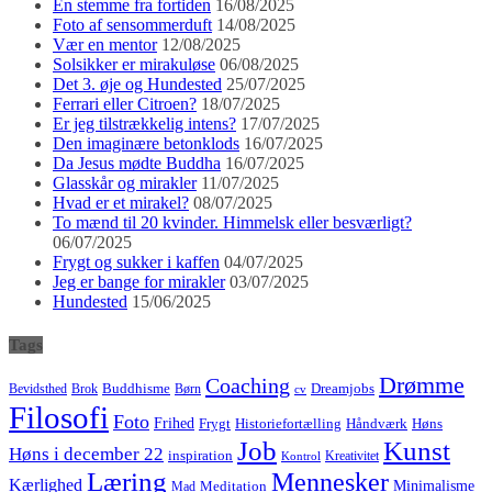
En stemme fra fortiden
16/08/2025
Foto af sensommerduft
14/08/2025
Vær en mentor
12/08/2025
Solsikker er mirakuløse
06/08/2025
Det 3. øje og Hundested
25/07/2025
Ferrari eller Citroen?
18/07/2025
Er jeg tilstrækkelig intens?
17/07/2025
Den imaginære betonklods
16/07/2025
Da Jesus mødte Buddha
16/07/2025
Glasskår og mirakler
11/07/2025
Hvad er et mirakel?
08/07/2025
To mænd til 20 kvinder. Himmelsk eller besværligt?
06/07/2025
Frygt og sukker i kaffen
04/07/2025
Jeg er bange for mirakler
03/07/2025
Hundested
15/06/2025
Tags
Drømme
Coaching
Buddhisme
Bevidsthed
Brok
Børn
Dreamjobs
cv
Filosofi
Foto
Frihed
Høns
Frygt
Historiefortælling
Håndværk
Job
Kunst
Høns i december 22
inspiration
Kreativitet
Kontrol
Læring
Mennesker
Kærlighed
Minimalisme
Meditation
Mad