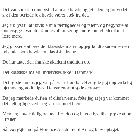
Det var som om min lyst til at male havde ligget latent og udviklet
sig i den periode jeg havde været væk fra det.
Jeg fik lyst til at udvikle min færdigheder og talent, og begyndte at
undersøge hvad der fandtes af kurser og andre muligheder for at
lære mere.
Jeg ønskede at lære det klassiske maleri og jeg fandt akademierne i
udlandet som havde en klassisk tilgang.
De har taget den franske akademi tradition op.
Det klassiske maleri undervises ikke i Danmark.
Det første kursus jeg var på, var i London. Her følte jeg mig virkelig
hjemme og godt tilpas. De var enormt søde derovre.
Da jeg mærkede duften af oliefarverne, følte jeg at jeg var kommet
det helt rigtige sted. Jeg var kommet hjem.
Men jeg havde tidligere boet London og havde lyst til at prøve at bo
i Italien.
Så jeg søgte ind på Florence Academy of Art og blev optaget.