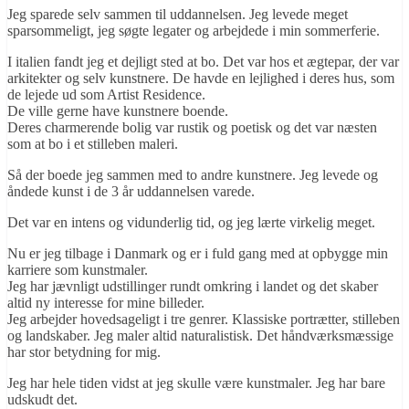
Jeg sparede selv sammen til uddannelsen. Jeg levede meget
sparsommeligt, jeg søgte legater og arbejdede i min sommerferie.
I italien fandt jeg et dejligt sted at bo. Det var hos et ægtepar, der var
arkitekter og selv kunstnere. De havde en lejlighed i deres hus, som
de lejede ud som Artist Residence.
De ville gerne have kunstnere boende.
Deres charmerende bolig var rustik og poetisk og det var næsten
som at bo i et stilleben maleri.
Så der boede jeg sammen med to andre kunstnere. Jeg levede og
åndede kunst i de 3 år uddannelsen varede.
Det var en intens og vidunderlig tid, og jeg lærte virkelig meget.
Nu er jeg tilbage i Danmark og er i fuld gang med at opbygge min
karriere som kunstmaler.
Jeg har jævnligt udstillinger rundt omkring i landet og det skaber
altid ny interesse for mine billeder.
Jeg arbejder hovedsageligt i tre genrer. Klassiske portrætter, stilleben
og landskaber. Jeg maler altid naturalistisk. Det håndværksmæssige
har stor betydning for mig.
Jeg har hele tiden vidst at jeg skulle være kunstmaler. Jeg har bare
udskudt det.