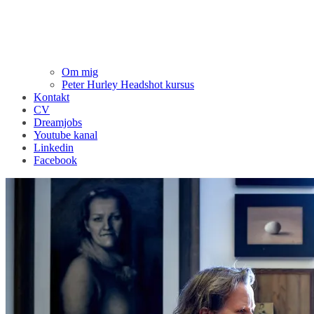
Om mig
Peter Hurley Headshot kursus
Kontakt
CV
Dreamjobs
Youtube kanal
Linkedin
Facebook