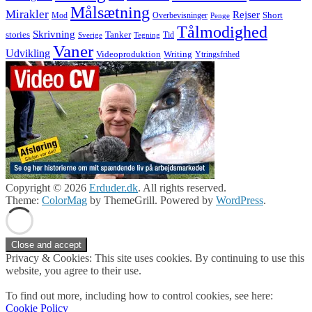
Målsætning
Mirakler
Rejser
Short
Mod
Overbevisninger
Penge
Tålmodighed
Skrivning
stories
Tanker
Tid
Sverige
Tegning
Vaner
Udvikling
Videoproduktion
Writing
Ytringsfrihed
Copyright © 2026
Erduder.dk
. All rights reserved.
Theme:
ColorMag
by ThemeGrill. Powered by
WordPress
.
Privacy & Cookies: This site uses cookies. By continuing to use this
website, you agree to their use.
To find out more, including how to control cookies, see here:
Cookie Policy