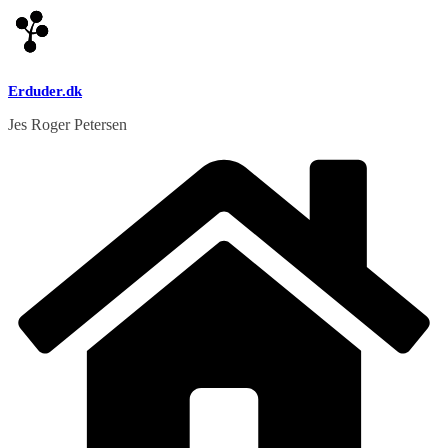
Skip
to
content
Erduder.dk
Jes Roger Petersen