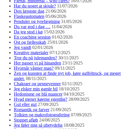
Flertal, mindretal – who cares?
16/07/2026
Har du noget at skjule?
11/07/2026
Den længste dag
21/06/2026
Flaskeautomaten
05/06/2026
Penduler og tyrefægtning
31/05/2026
Du var god i dag …
11/04/2026
Da jeg stod i kø
15/02/2026
En coaching session
01/02/2026
Ost og fællesskab
25/01/2026
Jeg vandt
02/01/2026
Kreative materialer
07/12/2025
Tror du på julemanden?
30/11/2025
Her passer vi på hinanden
23/11/2025
Hvornår vågner man?
09/11/2025
Zen og kunsten at finde nyt job, køre gaffeltruck, og meget
andet.
08/11/2025
Chakraer og pennevenner
02/11/2025
Jeg elsker min gamle bil
18/10/2025
Hedonisme og blå nuancer
04/10/2025
Hvad mener køerne egentlig?
28/09/2025
Gul eller gul
27/09/2025
Romantik og farver
21/09/2025
Tolkien og makrofotografering
07/09/2025
Stoppet afløb
24/08/2025
Jeg føler mig så ubetydelig
18/08/2025