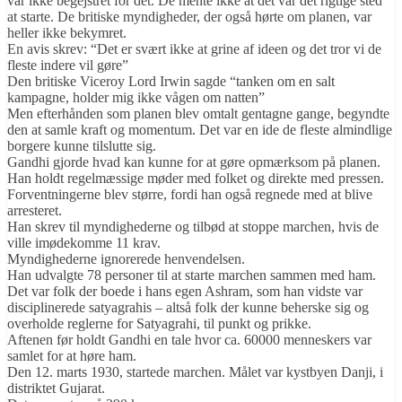
var ikke begejstret for det. De mente ikke at det var det rigtige sted
at starte. De britiske myndigheder, der også hørte om planen, var
heller ikke bekymret.
En avis skrev: “Det er svært ikke at grine af ideen og det tror vi de
fleste indere vil gøre”
Den britiske Viceroy Lord Irwin sagde “tanken om en salt
kampagne, holder mig ikke vågen om natten”
Men efterhånden som planen blev omtalt gentagne gange, begyndte
den at samle kraft og momentum. Det var en ide de fleste almindlige
borgere kunne tilslutte sig.
Gandhi gjorde hvad kan kunne for at gøre opmærksom på planen.
Han holdt regelmæssige møder med folket og direkte med pressen.
Forventningerne blev større, fordi han også regnede med at blive
arresteret.
Han skrev til myndighederne og tilbød at stoppe marchen, hvis de
ville imødekomme 11 krav.
Myndighederne ignorerede henvendelsen.
Han udvalgte 78 personer til at starte marchen sammen med ham.
Det var folk der boede i hans egen Ashram, som han vidste var
disciplinerede satyagrahis – altså folk der kunne beherske sig og
overholde reglerne for Satyagrahi, til punkt og prikke.
Aftenen før holdt Gandhi en tale hvor ca. 60000 menneskers var
samlet for at høre ham.
Den 12. marts 1930, startede marchen. Målet var kystbyen Danji, i
distriktet Gujarat.