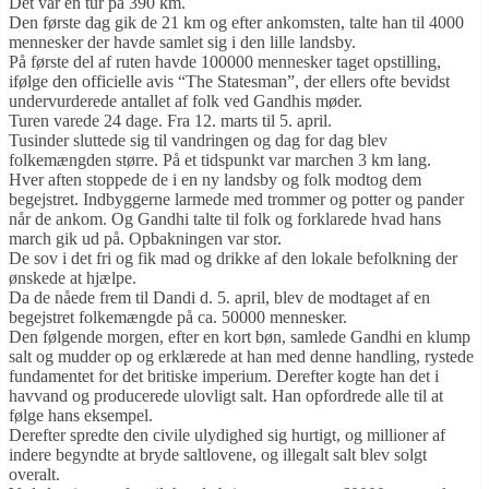
Det var en tur på 390 km.
Den første dag gik de 21 km og efter ankomsten, talte han til 4000
mennesker der havde samlet sig i den lille landsby.
På første del af ruten havde 100000 mennesker taget opstilling,
ifølge den officielle avis “The Statesman”, der ellers ofte bevidst
undervurderede antallet af folk ved Gandhis møder.
Turen varede 24 dage. Fra 12. marts til 5. april.
Tusinder sluttede sig til vandringen og dag for dag blev
folkemængden større. På et tidspunkt var marchen 3 km lang.
Hver aften stoppede de i en ny landsby og folk modtog dem
begejstret. Indbyggerne larmede med trommer og potter og pander
når de ankom. Og Gandhi talte til folk og forklarede hvad hans
march gik ud på. Opbakningen var stor.
De sov i det fri og fik mad og drikke af den lokale befolkning der
ønskede at hjælpe.
Da de nåede frem til Dandi d. 5. april, blev de modtaget af en
begejstret folkemængde på ca. 50000 mennesker.
Den følgende morgen, efter en kort bøn, samlede Gandhi en klump
salt og mudder op og erklærede at han med denne handling, rystede
fundamentet for det britiske imperium. Derefter kogte han det i
havvand og producerede ulovligt salt. Han opfordrede alle til at
følge hans eksempel.
Derefter spredte den civile ulydighed sig hurtigt, og millioner af
indere begyndte at bryde saltlovene, og illegalt salt blev solgt
overalt.