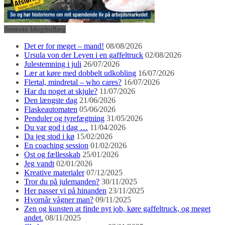
Seneste blogindlæg
Det er for meget – mand!
08/08/2026
Ursula von der Leyen i en gaffeltruck
02/08/2026
Julestemning i juli
26/07/2026
Lær at køre med dobbelt udkobling
16/07/2026
Flertal, mindretal – who cares?
16/07/2026
Har du noget at skjule?
11/07/2026
Den længste dag
21/06/2026
Flaskeautomaten
05/06/2026
Penduler og tyrefægtning
31/05/2026
Du var god i dag …
11/04/2026
Da jeg stod i kø
15/02/2026
En coaching session
01/02/2026
Ost og fællesskab
25/01/2026
Jeg vandt
02/01/2026
Kreative materialer
07/12/2025
Tror du på julemanden?
30/11/2025
Her passer vi på hinanden
23/11/2025
Hvornår vågner man?
09/11/2025
Zen og kunsten at finde nyt job, køre gaffeltruck, og meget
andet.
08/11/2025