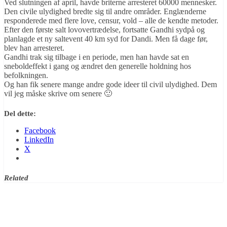
Ved slutningen af april, havde briterne arresteret 60000 mennesker.
Den civile ulydighed bredte sig til andre områder. Englænderne
responderede med flere love, censur, vold – alle de kendte metoder.
Efter den første salt lovovertrædelse, fortsatte Gandhi sydpå og
planlagde et ny saltevent 40 km syd for Dandi. Men få dage før,
blev han arresteret.
Gandhi trak sig tilbage i en periode, men han havde sat en
sneboldeffekt i gang og ændret den generelle holdning hos
befolkningen.
Og han fik senere mange andre gode ideer til civil ulydighed. Dem
vil jeg måske skrive om senere 🙂
Del dette:
Facebook
LinkedIn
X
Related