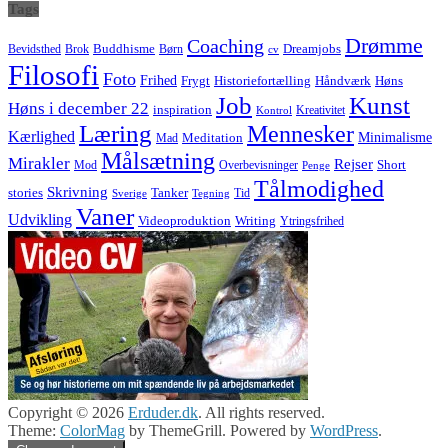
Tags
Drømme
Coaching
Buddhisme
Bevidsthed
Brok
Børn
Dreamjobs
cv
Filosofi
Foto
Frihed
Høns
Frygt
Historiefortælling
Håndværk
Job
Kunst
Høns i december 22
inspiration
Kreativitet
Kontrol
Læring
Mennesker
Kærlighed
Minimalisme
Meditation
Mad
Målsætning
Mirakler
Rejser
Short
Mod
Overbevisninger
Penge
Tålmodighed
Skrivning
stories
Tanker
Tid
Sverige
Tegning
Vaner
Udvikling
Videoproduktion
Writing
Ytringsfrihed
Copyright © 2026
Erduder.dk
. All rights reserved.
Theme:
ColorMag
by ThemeGrill. Powered by
WordPress
.