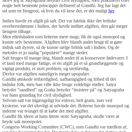
skrev jeg at Satyagraha betyder civil ulydighed, men praktiseret efter
nogle helt bestemte principper defineret af Gandhi. Jeg har lagt det
ud som en blogpost, så hvis du vil læse det, er det muligt
her
.
Indien havde en afgift på salt. Det var faktisk ikke det britiske
overherredømme i Indien, der havde indført afgiften, den går meget
længere tilbage.
Men efterhånden som briterne mere magt, fik de også monopol og
kunne selv bestemme. Afgiften blev blandt andet brugt til at gøre
indisk salt dyrere, så de kunne sælge britisk salt i Indien. Og de
metoder er jo stadig “populære” mange steder.
Salt bruges til mange ting, blandt andet til at konservere fødevarer. I
et land med mange fattige, er en afgift på et så grundlæggende og
vigtigt produkt, et stort problem, og uretfærdig.
Derfor var afgiften naturligvis meget upopulær.
Gandhi ønskede retfærdighed, uafhængighed og frihed til det
indiske folk, men han ville ikke bruge voldelige midler. Satya
betyder “sandhed” og Graha betyder “insistere på” og Satyagraha
var hans grundlag for civil ulydighed.
Selvom salt var tilgængeligt for enhver, helt gratis, især ved
kysterne, var det ulovligt at udvinde det. Briterne havde monopol og
inderne var tvunget til at købe det med afgifter.
Gandhi fik ideen at hans første store Satyagraha, skulle være at
bryde salt monopolet.
Congress Working Committee (CWC), som Gandhi var medlem af,