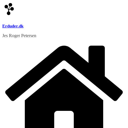
Skip
to
content
Erduder.dk
Jes Roger Petersen