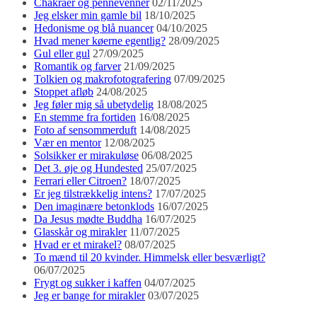
Chakraer og pennevenner
02/11/2025
Jeg elsker min gamle bil
18/10/2025
Hedonisme og blå nuancer
04/10/2025
Hvad mener køerne egentlig?
28/09/2025
Gul eller gul
27/09/2025
Romantik og farver
21/09/2025
Tolkien og makrofotografering
07/09/2025
Stoppet afløb
24/08/2025
Jeg føler mig så ubetydelig
18/08/2025
En stemme fra fortiden
16/08/2025
Foto af sensommerduft
14/08/2025
Vær en mentor
12/08/2025
Solsikker er mirakuløse
06/08/2025
Det 3. øje og Hundested
25/07/2025
Ferrari eller Citroen?
18/07/2025
Er jeg tilstrækkelig intens?
17/07/2025
Den imaginære betonklods
16/07/2025
Da Jesus mødte Buddha
16/07/2025
Glasskår og mirakler
11/07/2025
Hvad er et mirakel?
08/07/2025
To mænd til 20 kvinder. Himmelsk eller besværligt?
06/07/2025
Frygt og sukker i kaffen
04/07/2025
Jeg er bange for mirakler
03/07/2025