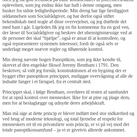
oplevelsen, som jeg endnu ikke har haft i denne omgang, men
husker fra sidste ledighedsperiode. Min dreng har lige færdiggjort
uddannelsen som Socialrådgiver, og har derfor også stiftet
bekendtskab med nogle af disse overvejelser, og jeg drøftede
det
med ham i går. Ligeledes fik jeg en fin kommentar fra en god ven,
der læser til Socialrådgiver og beskrev det uhensigtsmæssige ved at
de personer der skal “hjælpe”, også er ansat til at kontrollere, og
også repræsenterer systemets interesser, fordi de også selv er
underlagt meget snævre regler og tilhørende kontrol.
Min dreng nævnte bogen Panoptikon, som jeg ikke kendte til,
skrevet af den engelske filosof Jeremy Bentham i 1791. Den
beskriver, så vidt jeg forstår, konstruktionen af en bygning der er
bygget efter panoptikon princippet, muliggør overvågning af alle de
indsatte fanger i et fængsel, fra et centralt sted.
Princippet skal, i følge Bentham, overføres til resten af samfundet
for at opnå kontrol over mennesker. Ikke for at pine og plage dem,
men for at beslaglægge og udnytte deres arbejdskraft.
Man må sige at dette princip er blevet indført med stor nidkærhed og
ved brug af moderne teknologi, og total fjernelse af respekt for
menneskers ret til en privatsfære som princip, er vi på vej mod det
totale panoptikonsamfund – ja vi er givetvis allerede ankommet.