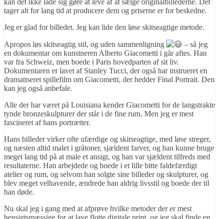
kan det ikke lade sig gøre at leve af at sælge originalbillederne. Det
tager alt for lang tid at producere dem og priserne er for beskedne.
Jeg er glad for billedet. Jeg kan lide den løse skitseagtige metode.
Apropos løs skitseagtig stil, og uden sammenligning
– så jeg
en dokumentar om kunstneren Alberto Giacometti i går aftes. Han
var fra Schweiz, men boede i Paris hovedparten af sit liv.
Dokumentaren er lavet af Stanley Tucci, der også har instrueret en
dramatiseret spillefilm om Giacometti, der hedder Final Portrait. Den
kan jeg også anbefale.
Alle der har været på Louisiana kender Giacometti for de langstrakte
tynde bronzeskulpturer der står i de fine rum. Men jeg er mest
fascineret af hans portrætter.
Hans billeder virker ofte ufærdige og skitseagtige, med løse streger,
og næsten altid malet i gråtoner, sjældent farver, og han kunne bruge
meget lang tid på at male et ansigt, og han var sjældent tilfreds med
resultaterne. Han arbejdede og boede i et lille bitte faldefærdigt
atelier og rum, og selvom han solgte sine billeder og skulpturer, og
blev meget velhavende, ændrede han aldrig livsstil og boede der til
han døde.
Nu skal jeg i gang med at afprøve hvilke metoder der er mest
hensigtsmæssige for at lave flotte digitale print, og jeg skal finde en