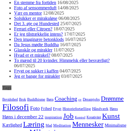
En stemme fra fortiden
16/08/2025
Foto af sensommerduft
14/08/2025
Vær en mentor
12/08/2025
Solsikker er mirakuløse
06/08/2025
Det 3. øje og Hundested
25/07/2025
Ferrari eller Citroen?
18/07/2025
Er jeg tilstrækkelig intens?
17/07/2025
Den imaginære betonklods
16/07/2025
Da Jesus mødte Buddha
16/07/2025
Glasskår og mirakler
11/07/2025
Hvad er et mirakel?
08/07/2025
To mænd til 20 kvinder. Himmelsk eller besværligt?
06/07/2025
Frygt og sukker i kaffen
04/07/2025
Jeg er bange for mirakler
03/07/2025
Tags
Drømme
Coaching
Buddhisme
Bevidsthed
Brok
Børn
Dreamjobs
cv
Filosofi
Foto
Frihed
Høns
Frygt
Historiefortælling
Håndværk
Job
Kunst
Høns i december 22
inspiration
Kreativitet
Kontrol
Læring
Mennesker
Kærlighed
Minimalisme
Meditation
Mad