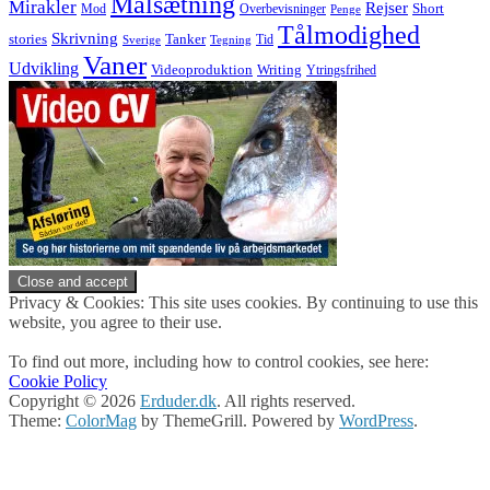
Målsætning
Mirakler
Rejser
Short
Mod
Overbevisninger
Penge
Tålmodighed
Skrivning
stories
Tanker
Tid
Sverige
Tegning
Vaner
Udvikling
Videoproduktion
Writing
Ytringsfrihed
Privacy & Cookies: This site uses cookies. By continuing to use this
website, you agree to their use.
To find out more, including how to control cookies, see here:
Cookie Policy
Copyright © 2026
Erduder.dk
. All rights reserved.
Theme:
ColorMag
by ThemeGrill. Powered by
WordPress
.