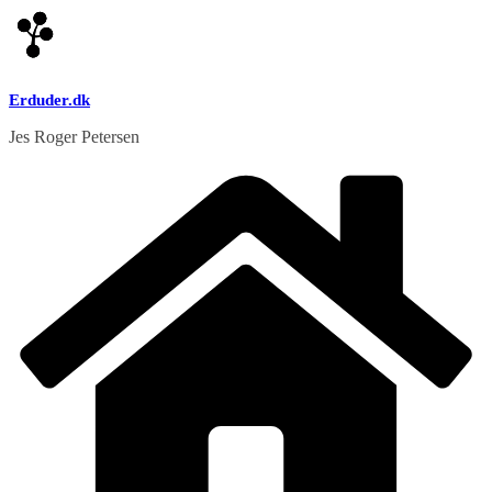
Skip
to
content
Erduder.dk
Jes Roger Petersen