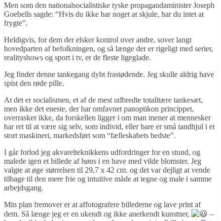
Men som den nationalsocialistiske tyske propagandaminister Joseph
Goebells sagde: “Hvis du ikke har noget at skjule, har du intet at
frygte”.
Heldigvis, for dem der elsker kontrol over andre, sover langt
hovedparten af befolkningen, og så længe der er rigeligt med serier,
realityshows og sport i tv, er de fleste ligeglade.
Jeg finder denne tankegang dybt frastødende. Jeg skulle aldrig have
spist den røde pille.
At det er socialismen, et af de mest udbredte totalitære tankesæt,
men ikke det eneste, der har omfavnet panoptikon princippet,
overrasker ikke, da forskellen ligger i om man mener at mennesker
har ret til at være sig selv, som individ, eller bare er små tandhjul i et
stort maskineri, markedsført som “fælleskabets bedste”.
I går forlod jeg akvarelteknikkens udfordringer for en stund, og
malede igen et billede af høns i en have med vilde blomster. Jeg
valgte at øge størrelsen til 29,7 x 42 cm. og det var dejligt at vende
tilbage til den mere frie og intuitive måde at tegne og male i samme
arbejdsgang.
Min plan fremover er at affotografere billederne og lave print af
dem. Så længe jeg er en ukendt og ikke anerkendt kunstner,
–