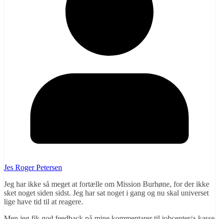
Jes Roger Petersen
Jeg har ikke så meget at fortælle om Mission Burhøne, for der ikke
sket noget siden sidst. Jeg har sat noget i gang og nu skal universet
lige have tid til at reagere.
Men jeg fik god feedback på mine kommentarer til jobcenter/a-kasse