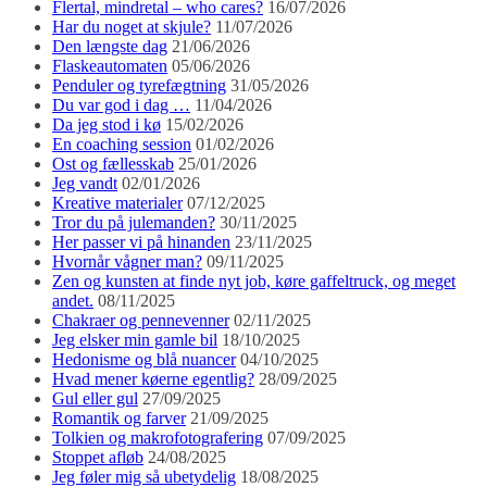
Flertal, mindretal – who cares?
16/07/2026
Har du noget at skjule?
11/07/2026
Den længste dag
21/06/2026
Flaskeautomaten
05/06/2026
Penduler og tyrefægtning
31/05/2026
Du var god i dag …
11/04/2026
Da jeg stod i kø
15/02/2026
En coaching session
01/02/2026
Ost og fællesskab
25/01/2026
Jeg vandt
02/01/2026
Kreative materialer
07/12/2025
Tror du på julemanden?
30/11/2025
Her passer vi på hinanden
23/11/2025
Hvornår vågner man?
09/11/2025
Zen og kunsten at finde nyt job, køre gaffeltruck, og meget
andet.
08/11/2025
Chakraer og pennevenner
02/11/2025
Jeg elsker min gamle bil
18/10/2025
Hedonisme og blå nuancer
04/10/2025
Hvad mener køerne egentlig?
28/09/2025
Gul eller gul
27/09/2025
Romantik og farver
21/09/2025
Tolkien og makrofotografering
07/09/2025
Stoppet afløb
24/08/2025
Jeg føler mig så ubetydelig
18/08/2025