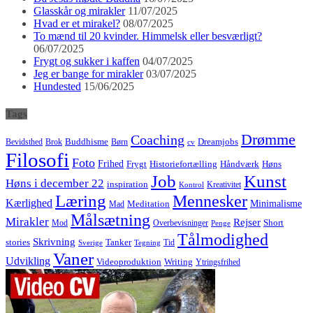
Glasskår og mirakler
11/07/2025
Hvad er et mirakel?
08/07/2025
To mænd til 20 kvinder. Himmelsk eller besværligt?
06/07/2025
Frygt og sukker i kaffen
04/07/2025
Jeg er bange for mirakler
03/07/2025
Hundested
15/06/2025
Tags
Drømme
Coaching
Buddhisme
Bevidsthed
Brok
Børn
Dreamjobs
cv
Filosofi
Foto
Frihed
Høns
Frygt
Historiefortælling
Håndværk
Job
Kunst
Høns i december 22
inspiration
Kreativitet
Kontrol
Læring
Mennesker
Kærlighed
Minimalisme
Meditation
Mad
Målsætning
Mirakler
Rejser
Short
Mod
Overbevisninger
Penge
Tålmodighed
Skrivning
stories
Tanker
Tid
Sverige
Tegning
Vaner
Udvikling
Videoproduktion
Writing
Ytringsfrihed