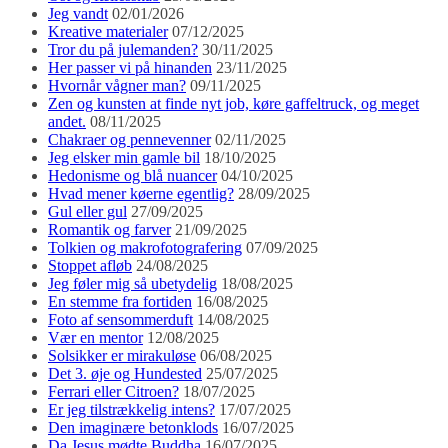
Jeg vandt
02/01/2026
Kreative materialer
07/12/2025
Tror du på julemanden?
30/11/2025
Her passer vi på hinanden
23/11/2025
Hvornår vågner man?
09/11/2025
Zen og kunsten at finde nyt job, køre gaffeltruck, og meget
andet.
08/11/2025
Chakraer og pennevenner
02/11/2025
Jeg elsker min gamle bil
18/10/2025
Hedonisme og blå nuancer
04/10/2025
Hvad mener køerne egentlig?
28/09/2025
Gul eller gul
27/09/2025
Romantik og farver
21/09/2025
Tolkien og makrofotografering
07/09/2025
Stoppet afløb
24/08/2025
Jeg føler mig så ubetydelig
18/08/2025
En stemme fra fortiden
16/08/2025
Foto af sensommerduft
14/08/2025
Vær en mentor
12/08/2025
Solsikker er mirakuløse
06/08/2025
Det 3. øje og Hundested
25/07/2025
Ferrari eller Citroen?
18/07/2025
Er jeg tilstrækkelig intens?
17/07/2025
Den imaginære betonklods
16/07/2025
Da Jesus mødte Buddha
16/07/2025