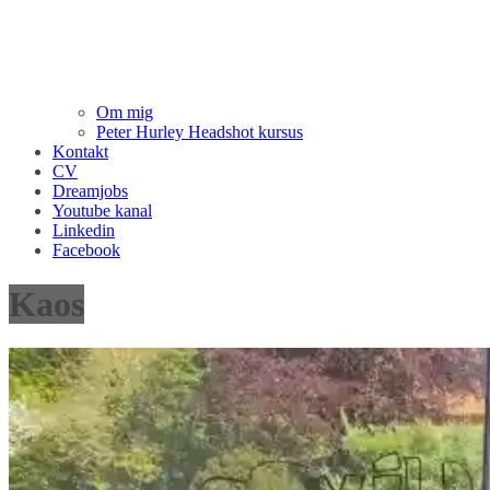
Om mig
Peter Hurley Headshot kursus
Kontakt
CV
Dreamjobs
Youtube kanal
Linkedin
Facebook
Kaos