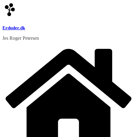
Skip
to
content
Erduder.dk
Jes Roger Petersen