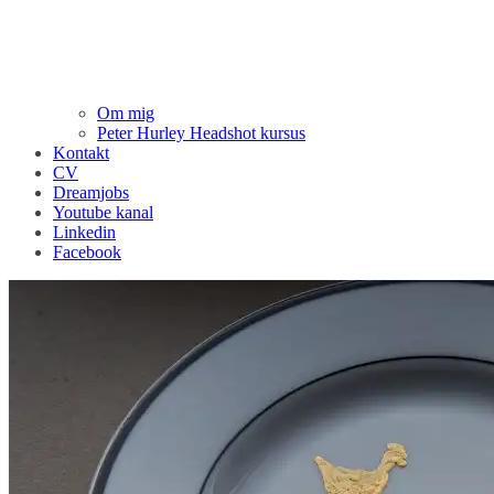
Om mig
Peter Hurley Headshot kursus
Kontakt
CV
Dreamjobs
Youtube kanal
Linkedin
Facebook