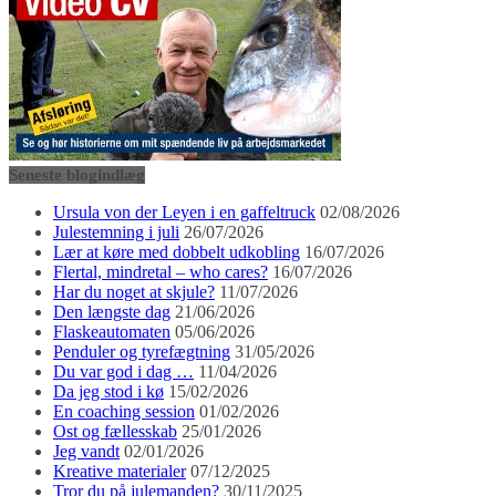
Seneste blogindlæg
Ursula von der Leyen i en gaffeltruck
02/08/2026
Julestemning i juli
26/07/2026
Lær at køre med dobbelt udkobling
16/07/2026
Flertal, mindretal – who cares?
16/07/2026
Har du noget at skjule?
11/07/2026
Den længste dag
21/06/2026
Flaskeautomaten
05/06/2026
Penduler og tyrefægtning
31/05/2026
Du var god i dag …
11/04/2026
Da jeg stod i kø
15/02/2026
En coaching session
01/02/2026
Ost og fællesskab
25/01/2026
Jeg vandt
02/01/2026
Kreative materialer
07/12/2025
Tror du på julemanden?
30/11/2025