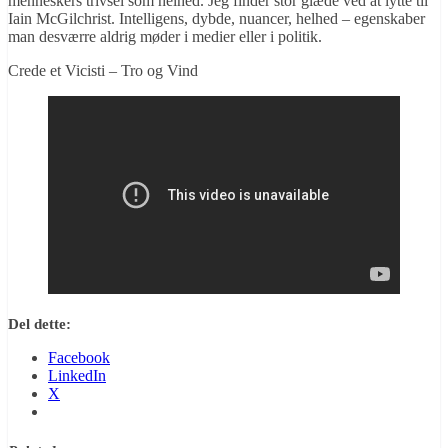
menneskers trivsel som helhed. Jeg finder stor glæde ved at lytte til
Iain McGilchrist. Intelligens, dybde, nuancer, helhed – egenskaber
man desværre aldrig møder i medier eller i politik.
Crede et Vicisti – Tro og Vind
Del dette:
Facebook
LinkedIn
X