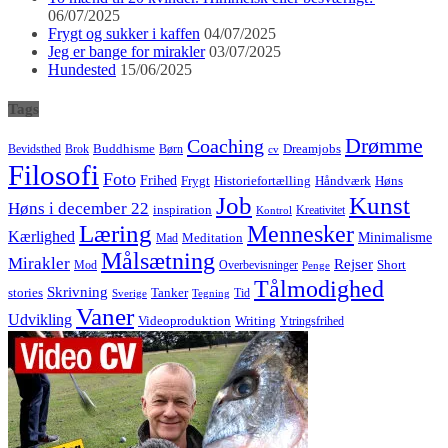
06/07/2025
Frygt og sukker i kaffen
04/07/2025
Jeg er bange for mirakler
03/07/2025
Hundested
15/06/2025
Tags
Drømme
Coaching
Buddhisme
Bevidsthed
Brok
Børn
Dreamjobs
cv
Filosofi
Foto
Frihed
Høns
Frygt
Historiefortælling
Håndværk
Job
Kunst
Høns i december 22
inspiration
Kreativitet
Kontrol
Læring
Mennesker
Kærlighed
Minimalisme
Meditation
Mad
Målsætning
Mirakler
Rejser
Short
Mod
Overbevisninger
Penge
Tålmodighed
Skrivning
stories
Tanker
Tid
Sverige
Tegning
Vaner
Udvikling
Videoproduktion
Writing
Ytringsfrihed