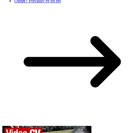
Oprør? Privatliv er en ret