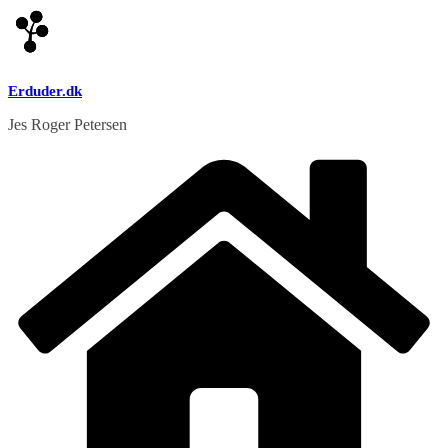
Skip
to
content
Erduder.dk
Jes Roger Petersen