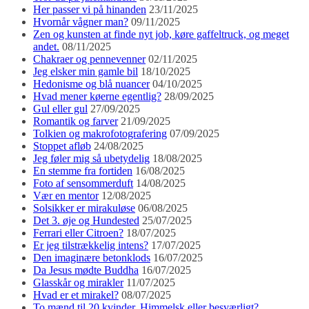
Her passer vi på hinanden
23/11/2025
Hvornår vågner man?
09/11/2025
Zen og kunsten at finde nyt job, køre gaffeltruck, og meget
andet.
08/11/2025
Chakraer og pennevenner
02/11/2025
Jeg elsker min gamle bil
18/10/2025
Hedonisme og blå nuancer
04/10/2025
Hvad mener køerne egentlig?
28/09/2025
Gul eller gul
27/09/2025
Romantik og farver
21/09/2025
Tolkien og makrofotografering
07/09/2025
Stoppet afløb
24/08/2025
Jeg føler mig så ubetydelig
18/08/2025
En stemme fra fortiden
16/08/2025
Foto af sensommerduft
14/08/2025
Vær en mentor
12/08/2025
Solsikker er mirakuløse
06/08/2025
Det 3. øje og Hundested
25/07/2025
Ferrari eller Citroen?
18/07/2025
Er jeg tilstrækkelig intens?
17/07/2025
Den imaginære betonklods
16/07/2025
Da Jesus mødte Buddha
16/07/2025
Glasskår og mirakler
11/07/2025
Hvad er et mirakel?
08/07/2025
To mænd til 20 kvinder. Himmelsk eller besværligt?