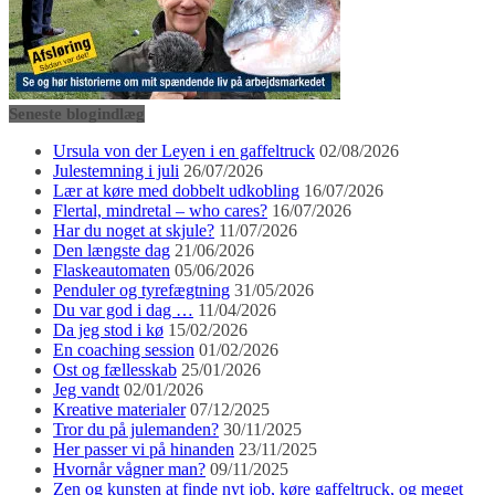
Seneste blogindlæg
Ursula von der Leyen i en gaffeltruck
02/08/2026
Julestemning i juli
26/07/2026
Lær at køre med dobbelt udkobling
16/07/2026
Flertal, mindretal – who cares?
16/07/2026
Har du noget at skjule?
11/07/2026
Den længste dag
21/06/2026
Flaskeautomaten
05/06/2026
Penduler og tyrefægtning
31/05/2026
Du var god i dag …
11/04/2026
Da jeg stod i kø
15/02/2026
En coaching session
01/02/2026
Ost og fællesskab
25/01/2026
Jeg vandt
02/01/2026
Kreative materialer
07/12/2025
Tror du på julemanden?
30/11/2025
Her passer vi på hinanden
23/11/2025
Hvornår vågner man?
09/11/2025
Zen og kunsten at finde nyt job, køre gaffeltruck, og meget