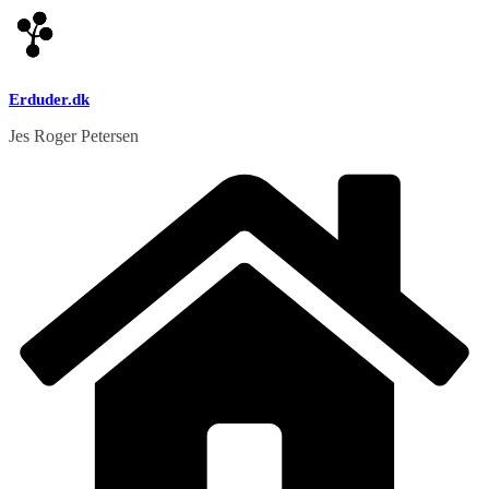
Skip
to
content
Erduder.dk
Jes Roger Petersen