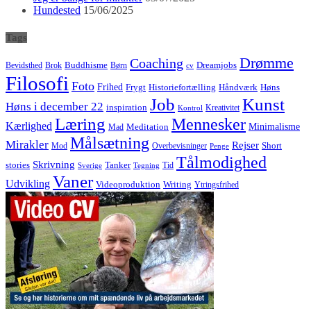
Hundested
15/06/2025
Tags
Drømme
Coaching
Buddhisme
Bevidsthed
Brok
Børn
Dreamjobs
cv
Filosofi
Foto
Frihed
Høns
Frygt
Historiefortælling
Håndværk
Job
Kunst
Høns i december 22
inspiration
Kreativitet
Kontrol
Læring
Mennesker
Kærlighed
Minimalisme
Meditation
Mad
Målsætning
Mirakler
Rejser
Short
Mod
Overbevisninger
Penge
Tålmodighed
Skrivning
stories
Tanker
Tid
Sverige
Tegning
Vaner
Udvikling
Videoproduktion
Writing
Ytringsfrihed