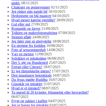
andet.
08/11/2025
Chakraer og pennevenner
02/11/2025
Jeg elsker min gamle bil
18/10/2025
Hedonisme og blå nuancer
04/10/2025
Hvad mener køerne egentlig?
28/09/2025
Gul eller gul
27/09/2025
Romantik og farver
21/09/2025
Tolkien og makrofotografering
07/09/2025
Stoppet afløb
24/08/2025
Jeg føler mig så ubetydelig
18/08/2025
En stemme fra fortiden
16/08/2025
Foto af sensommerduft
14/08/2025
Vær en mentor
12/08/2025
Solsikker er mirakuløse
06/08/2025
Det 3. øje og Hundested
25/07/2025
Ferrari eller Citroen?
18/07/2025
Er jeg tilstrækkelig intens?
17/07/2025
Den imaginære betonklods
16/07/2025
Da Jesus mødte Buddha
16/07/2025
Glasskår og mirakler
11/07/2025
Hvad er et mirakel?
08/07/2025
To mænd til 20 kvinder. Himmelsk eller besværligt?
06/07/2025
Frygt og sukker i kaffen
04/07/2025
Jeg er bange for mirakler
03/07/2025