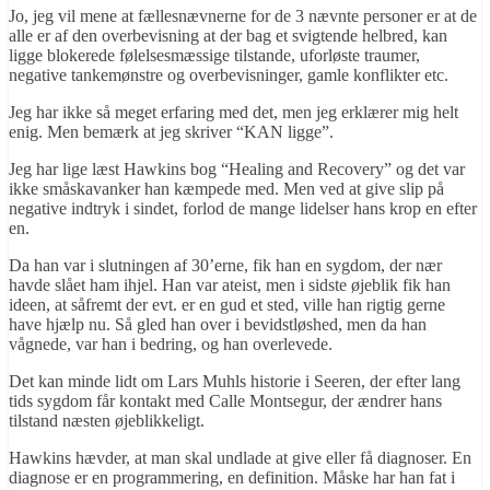
Jo, jeg vil mene at fællesnævnerne for de 3 nævnte personer er at de
alle er af den overbevisning at der bag et svigtende helbred, kan
ligge blokerede følelsesmæssige tilstande, uforløste traumer,
negative tankemønstre og overbevisninger, gamle konflikter etc.
Jeg har ikke så meget erfaring med det, men jeg erklærer mig helt
enig. Men bemærk at jeg skriver “KAN ligge”.
Jeg har lige læst Hawkins bog “Healing and Recovery” og det var
ikke småskavanker han kæmpede med. Men ved at give slip på
negative indtryk i sindet, forlod de mange lidelser hans krop en efter
en.
Da han var i slutningen af 30’erne, fik han en sygdom, der nær
havde slået ham ihjel. Han var ateist, men i sidste øjeblik fik han
ideen, at såfremt der evt. er en gud et sted, ville han rigtig gerne
have hjælp nu. Så gled han over i bevidstløshed, men da han
vågnede, var han i bedring, og han overlevede.
Det kan minde lidt om Lars Muhls historie i Seeren, der efter lang
tids sygdom får kontakt med Calle Montsegur, der ændrer hans
tilstand næsten øjeblikkeligt.
Hawkins hævder, at man skal undlade at give eller få diagnoser. En
diagnose er en programmering, en definition. Måske har han fat i