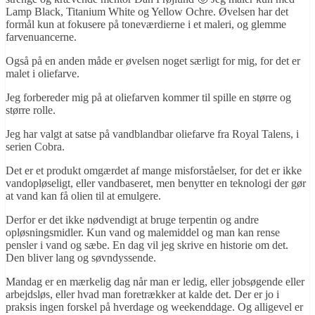
Lamp Black, Titanium White og Yellow Ochre. Øvelsen har det
formål kun at fokusere på toneværdierne i et maleri, og glemme
farvenuancerne.
Også på en anden måde er øvelsen noget særligt for mig, for det er
malet i oliefarve.
Jeg forbereder mig på at oliefarven kommer til spille en større og
større rolle.
Jeg har valgt at satse på vandblandbar oliefarve fra Royal Talens, i
serien Cobra.
Det er et produkt omgærdet af mange misforståelser, for det er ikke
vandopløseligt, eller vandbaseret, men benytter en teknologi der gør
at vand kan få olien til at emulgere.
Derfor er det ikke nødvendigt at bruge terpentin og andre
opløsningsmidler. Kun vand og malemiddel og man kan rense
pensler i vand og sæbe. En dag vil jeg skrive en historie om det.
Den bliver lang og søvndyssende.
Mandag er en mærkelig dag når man er ledig, eller jobsøgende eller
arbejdsløs, eller hvad man foretrækker at kalde det. Der er jo i
praksis ingen forskel på hverdage og weekenddage. Og alligevel er