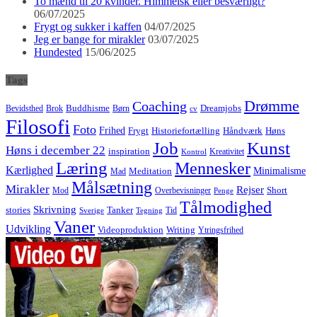
To mænd til 20 kvinder. Himmelsk eller besværligt?
06/07/2025
Frygt og sukker i kaffen
04/07/2025
Jeg er bange for mirakler
03/07/2025
Hundested
15/06/2025
Tags
Drømme
Coaching
Buddhisme
Bevidsthed
Brok
Børn
Dreamjobs
cv
Filosofi
Foto
Frihed
Høns
Frygt
Historiefortælling
Håndværk
Job
Kunst
Høns i december 22
inspiration
Kreativitet
Kontrol
Læring
Mennesker
Kærlighed
Minimalisme
Meditation
Mad
Målsætning
Mirakler
Rejser
Short
Mod
Overbevisninger
Penge
Tålmodighed
Skrivning
stories
Tanker
Tid
Sverige
Tegning
Vaner
Udvikling
Videoproduktion
Writing
Ytringsfrihed