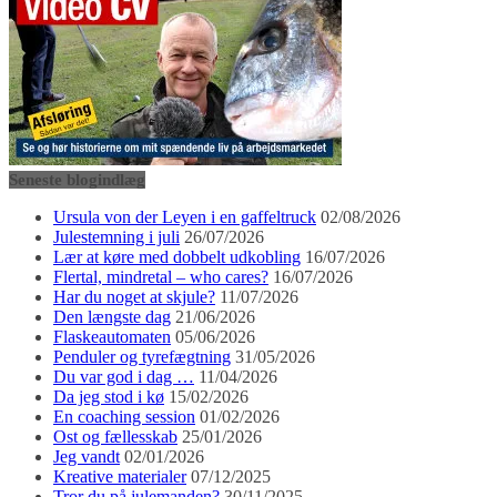
Seneste blogindlæg
Ursula von der Leyen i en gaffeltruck
02/08/2026
Julestemning i juli
26/07/2026
Lær at køre med dobbelt udkobling
16/07/2026
Flertal, mindretal – who cares?
16/07/2026
Har du noget at skjule?
11/07/2026
Den længste dag
21/06/2026
Flaskeautomaten
05/06/2026
Penduler og tyrefægtning
31/05/2026
Du var god i dag …
11/04/2026
Da jeg stod i kø
15/02/2026
En coaching session
01/02/2026
Ost og fællesskab
25/01/2026
Jeg vandt
02/01/2026
Kreative materialer
07/12/2025
Tror du på julemanden?
30/11/2025