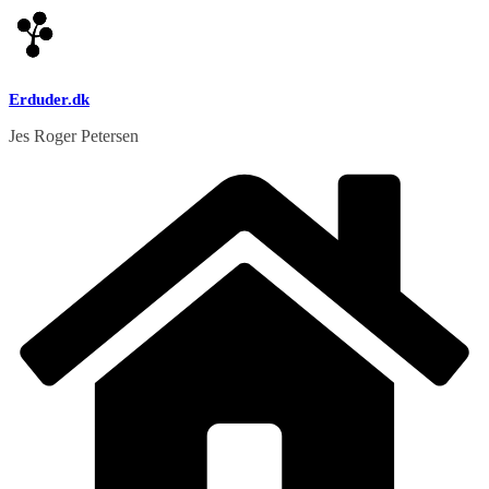
Skip
to
content
Erduder.dk
Jes Roger Petersen