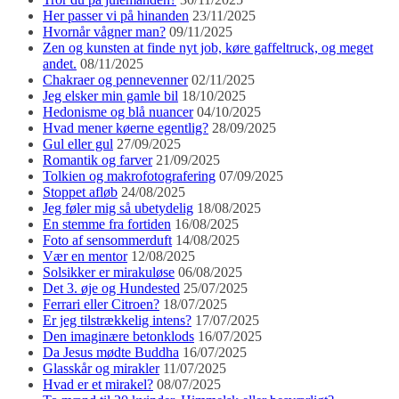
Her passer vi på hinanden
23/11/2025
Hvornår vågner man?
09/11/2025
Zen og kunsten at finde nyt job, køre gaffeltruck, og meget
andet.
08/11/2025
Chakraer og pennevenner
02/11/2025
Jeg elsker min gamle bil
18/10/2025
Hedonisme og blå nuancer
04/10/2025
Hvad mener køerne egentlig?
28/09/2025
Gul eller gul
27/09/2025
Romantik og farver
21/09/2025
Tolkien og makrofotografering
07/09/2025
Stoppet afløb
24/08/2025
Jeg føler mig så ubetydelig
18/08/2025
En stemme fra fortiden
16/08/2025
Foto af sensommerduft
14/08/2025
Vær en mentor
12/08/2025
Solsikker er mirakuløse
06/08/2025
Det 3. øje og Hundested
25/07/2025
Ferrari eller Citroen?
18/07/2025
Er jeg tilstrækkelig intens?
17/07/2025
Den imaginære betonklods
16/07/2025
Da Jesus mødte Buddha
16/07/2025
Glasskår og mirakler
11/07/2025
Hvad er et mirakel?
08/07/2025