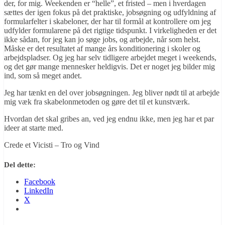
der, for mig. Weekenden er “helle”, et fristed – men i hverdagen
sættes der igen fokus på det praktiske, jobsøgning og udfyldning af
formularfelter i skabeloner, der har til formål at kontrollere om jeg
udfylder formularene på det rigtige tidspunkt. I virkeligheden er det
ikke sådan, for jeg kan jo søge jobs, og arbejde, når som helst.
Måske er det resultatet af mange års konditionering i skoler og
arbejdspladser. Og jeg har selv tidligere arbejdet meget i weekends,
og det gør mange mennesker heldigvis. Det er noget jeg bilder mig
ind, som så meget andet.
Jeg har tænkt en del over jobsøgningen. Jeg bliver nødt til at arbejde
mig væk fra skabelonmetoden og gøre det til et kunstværk.
Hvordan det skal gribes an, ved jeg endnu ikke, men jeg har et par
ideer at starte med.
Crede et Vicisti – Tro og Vind
Del dette:
Facebook
LinkedIn
X