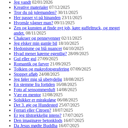
Jeg vandt
02/01/2026
Kreative materialer
07/12/2025
Tror du på julemanden?
30/11/2025
Her passer vi på hinanden
23/11/2025
Hvornår vågner man?
09/11/2025
Zen og kunsten at finde nyt job, køre gaffeltruck, og meget
andet.
08/11/2025
Chakraer og pennevenner
02/11/2025
Jeg elsker min gamle bil
18/10/2025
Hedonisme og blå nuancer
04/10/2025
Hvad mener køerne egentlig?
28/09/2025
Gul eller gul
27/09/2025
Romantik og farver
21/09/2025
Tolkien og makrofotografering
07/09/2025
Stoppet afløb
24/08/2025
Jeg føler mig så ubetydelig
18/08/2025
En stemme fra fortiden
16/08/2025
Foto af sensommerduft
14/08/2025
Vær en mentor
12/08/2025
Solsikker er mirakuløse
06/08/2025
Det 3. øje og Hundested
25/07/2025
Ferrari eller Citroen?
18/07/2025
Er jeg tilstrækkelig intens?
17/07/2025
Den imaginære betonklods
16/07/2025
Da Jesus mødte Buddha
16/07/2025