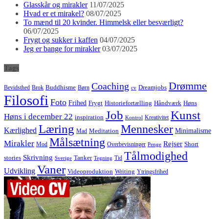
Glasskår og mirakler
11/07/2025
Hvad er et mirakel?
08/07/2025
To mænd til 20 kvinder. Himmelsk eller besværligt?
06/07/2025
Frygt og sukker i kaffen
04/07/2025
Jeg er bange for mirakler
03/07/2025
Tags
Drømme
Coaching
Buddhisme
Bevidsthed
Brok
Børn
Dreamjobs
cv
Filosofi
Foto
Frihed
Høns
Frygt
Historiefortælling
Håndværk
Job
Kunst
Høns i december 22
inspiration
Kreativitet
Kontrol
Læring
Mennesker
Kærlighed
Minimalisme
Meditation
Mad
Målsætning
Mirakler
Rejser
Short
Mod
Overbevisninger
Penge
Tålmodighed
Skrivning
stories
Tanker
Tid
Sverige
Tegning
Vaner
Udvikling
Videoproduktion
Writing
Ytringsfrihed