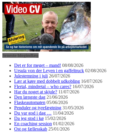
Seneste blogindlæg
Det er for meget – mand!
08/08/2026
Ursula von der Leyen i en gaffeltruck
02/08/2026
Julestemning i juli
26/07/2026
Lær at køre med dobbelt udkobling
16/07/2026
Flertal, mindretal – who cares?
16/07/2026
Har du noget at skjule?
11/07/2026
Den længste dag
21/06/2026
Flaskeautomaten
05/06/2026
Penduler og tyrefægtning
31/05/2026
Du var god i dag …
11/04/2026
Da jeg stod i kø
15/02/2026
En coaching session
01/02/2026
Ost og fællesskab
25/01/2026