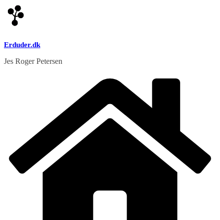
Skip
to
content
Erduder.dk
Jes Roger Petersen