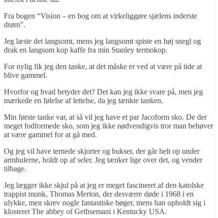
Fra bogen “Vision – en bog om at virkeliggøre sjælens inderste
drøm”.
Jeg læste det langsomt, mens jeg langsomt spiste en høj snegl og
drak en langsom kop kaffe fra min Stanley termokop.
For nylig fik jeg den tanke, at det måske er ved at være på tide at
blive gammel.
Hvorfor og hvad betyder det? Det kan jeg ikke svare på, men jeg
mærkede en følelse af lettelse, da jeg tænkte tanken.
Min første tanke var, at så vil jeg have et par Jacoform sko. De der
meget fodformede sko, som jeg ikke nødvendigvis tror man behøver
at være gammel for at gå med.
Og jeg vil have ternede skjorter og bukser, der går helt op under
armhulerne, holdt op af seler. Jeg tænker lige over det, og vender
tilbage.
Jeg lægger ikke skjul på at jeg er meget fascineret af den katolske
trappist munk, Thomas Merton, der desværre døde i 1968 i en
ulykke, men skrev nogle fantastiske bøger, mens han opholdt sig i
klosteret The abbey of Gethsemani i Kentucky USA.