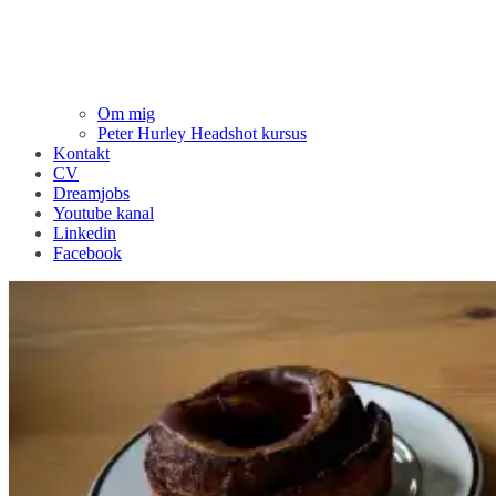
Om mig
Peter Hurley Headshot kursus
Kontakt
CV
Dreamjobs
Youtube kanal
Linkedin
Facebook