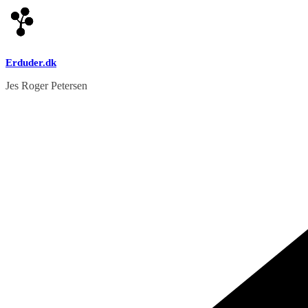
Skip
to
content
Erduder.dk
Jes Roger Petersen