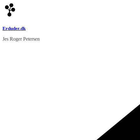
Skip
to
content
Erduder.dk
Jes Roger Petersen