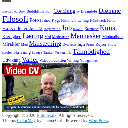
Tags
Drømme
Coaching
Buddhisme
Bevidsthed
Brok
Børn
Dreamjobs
cv
Filosofi
Foto
Frihed
Høns
Frygt
Historiefortælling
Håndværk
Job
Kunst
Høns i december 22
inspiration
Kreativitet
Kontrol
Læring
Mennesker
Kærlighed
Minimalisme
Meditation
Mad
Målsætning
Mirakler
Rejser
Short
Mod
Overbevisninger
Penge
Tålmodighed
Skrivning
stories
Tanker
Tid
Sverige
Tegning
Vaner
Udvikling
Videoproduktion
Writing
Ytringsfrihed
Copyright © 2026
Erduder.dk
. All rights reserved.
Theme:
ColorMag
by ThemeGrill. Powered by
WordPress
.