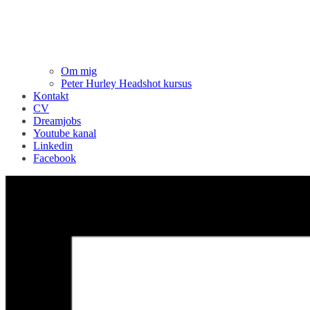
Om mig
Peter Hurley Headshot kursus
Kontakt
CV
Dreamjobs
Youtube kanal
Linkedin
Facebook