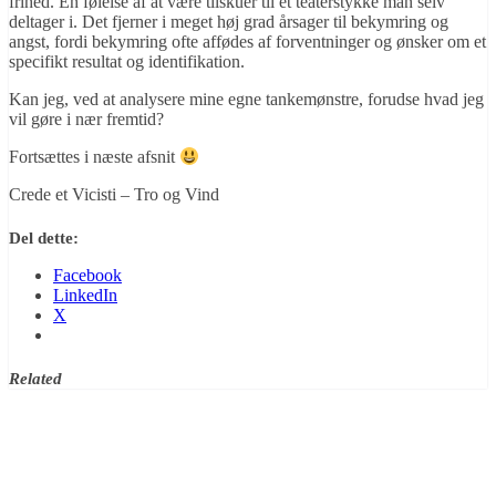
frihed. En følelse af at være tilskuer til et teaterstykke man selv
deltager i. Det fjerner i meget høj grad årsager til bekymring og
angst, fordi bekymring ofte affødes af forventninger og ønsker om et
specifikt resultat og identifikation.
Kan jeg, ved at analysere mine egne tankemønstre, forudse hvad jeg
vil gøre i nær fremtid?
Fortsættes i næste afsnit
Crede et Vicisti – Tro og Vind
Del dette:
Facebook
LinkedIn
X
Related