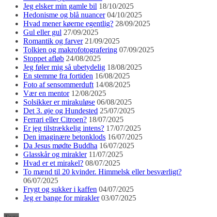
Jeg elsker min gamle bil
18/10/2025
Hedonisme og blå nuancer
04/10/2025
Hvad mener køerne egentlig?
28/09/2025
Gul eller gul
27/09/2025
Romantik og farver
21/09/2025
Tolkien og makrofotografering
07/09/2025
Stoppet afløb
24/08/2025
Jeg føler mig så ubetydelig
18/08/2025
En stemme fra fortiden
16/08/2025
Foto af sensommerduft
14/08/2025
Vær en mentor
12/08/2025
Solsikker er mirakuløse
06/08/2025
Det 3. øje og Hundested
25/07/2025
Ferrari eller Citroen?
18/07/2025
Er jeg tilstrækkelig intens?
17/07/2025
Den imaginære betonklods
16/07/2025
Da Jesus mødte Buddha
16/07/2025
Glasskår og mirakler
11/07/2025
Hvad er et mirakel?
08/07/2025
To mænd til 20 kvinder. Himmelsk eller besværligt?
06/07/2025
Frygt og sukker i kaffen
04/07/2025
Jeg er bange for mirakler
03/07/2025