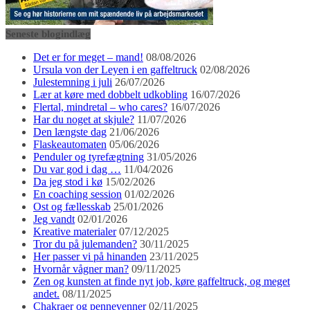
Seneste blogindlæg
Det er for meget – mand!
08/08/2026
Ursula von der Leyen i en gaffeltruck
02/08/2026
Julestemning i juli
26/07/2026
Lær at køre med dobbelt udkobling
16/07/2026
Flertal, mindretal – who cares?
16/07/2026
Har du noget at skjule?
11/07/2026
Den længste dag
21/06/2026
Flaskeautomaten
05/06/2026
Penduler og tyrefægtning
31/05/2026
Du var god i dag …
11/04/2026
Da jeg stod i kø
15/02/2026
En coaching session
01/02/2026
Ost og fællesskab
25/01/2026
Jeg vandt
02/01/2026
Kreative materialer
07/12/2025
Tror du på julemanden?
30/11/2025
Her passer vi på hinanden
23/11/2025
Hvornår vågner man?
09/11/2025
Zen og kunsten at finde nyt job, køre gaffeltruck, og meget
andet.
08/11/2025
Chakraer og pennevenner
02/11/2025