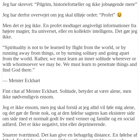
Jeg har skrevet: “Pilgrim, historiefortæller og ikke jobsøgende mere”
Jeg har derfor overvejet om jeg skal tilføje ordet: “Profet”
Men det er jeg ikke. En profet modtager angiveligt informationer fra
højere magter, fra universet, eller en kollektiv intelligens. Det gør jeg
ikke.
“Spirituality is not to be learned by flight from the world, or by
running away from things, or by turning solitary and going apart
from the world. Rather, we must learn an inner solitude wherever or
with whomsoever we may be. We must learn to penetrate things and
find God there.”
― Meister Eckhart
Fint citat af Meister Eckhart. Solitude, betyder at være alene, men
ikke nødvendigvis ensom.
Jeg er ikke ensom, men jeg skal forstå at jeg altid vil føle mig alene,
og det gør de fleste nok, og at den følelse sagtens kan eksistere side
om side med et normalt godt liv med venner og familie og en social
adfærd. Det er ikke negativt, trist eller deprimerende.
Snarere tværtimod. Det kan give en behagelig distance. En følelse af