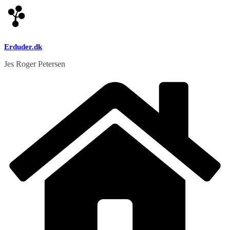
Skip
to
content
Erduder.dk
Jes Roger Petersen